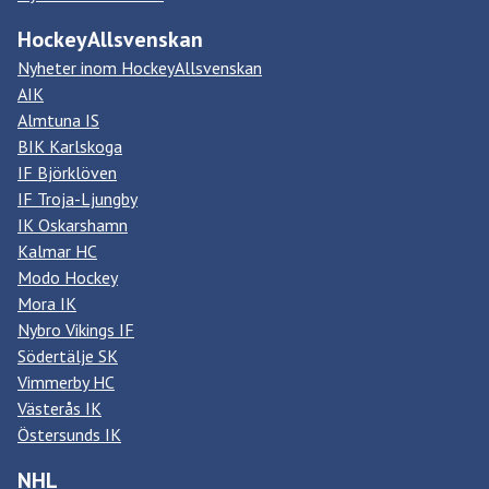
HockeyAllsvenskan
Nyheter inom HockeyAllsvenskan
AIK
Almtuna IS
BIK Karlskoga
IF Björklöven
IF Troja-Ljungby
IK Oskarshamn
Kalmar HC
Modo Hockey
Mora IK
Nybro Vikings IF
Södertälje SK
Vimmerby HC
Västerås IK
Östersunds IK
NHL