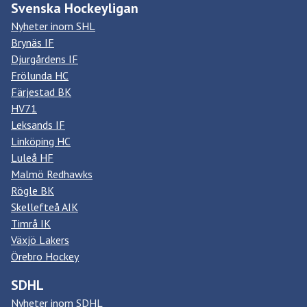
Svenska Hockeyligan
Nyheter inom SHL
Brynäs IF
Djurgårdens IF
Frölunda HC
Färjestad BK
HV71
Leksands IF
Linköping HC
Luleå HF
Malmö Redhawks
Rögle BK
Skellefteå AIK
Timrå IK
Växjö Lakers
Örebro Hockey
SDHL
Nyheter inom SDHL