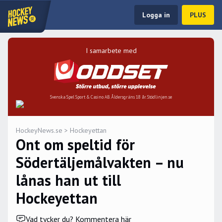
Logga in
PLUS
I samarbete med
Svenska Spel Sport & Casino AB. Åldersgräns 18 år. Stödlinjen.se
HockeyNews.se
>
Hockeyettan
Ont om speltid för
Södertäljemålvakten – nu
lånas han ut till
Hockeyettan
Vad tycker du? Kommentera här