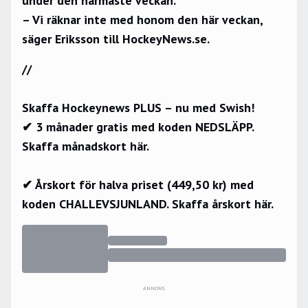
under den närmaste veckan.
– Vi räknar inte med honom den här veckan,
säger Eriksson till HockeyNews.se.
//
Skaffa Hockeynews PLUS – nu med Swish!
✔ 3 månader gratis med koden NEDSLÄPP.
Skaffa månadskort här.
✔ Årskort för halva priset (449,50 kr) med
koden CHALLEVSJUNLAND.
Skaffa årskort här.
ANNONS