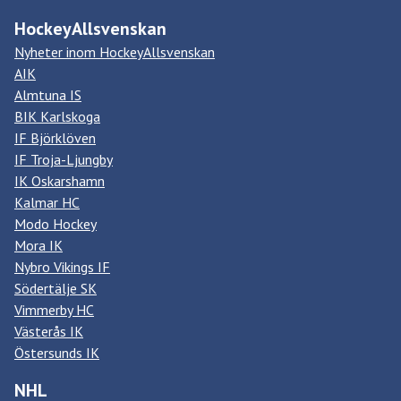
HockeyAllsvenskan
Nyheter inom HockeyAllsvenskan
AIK
Almtuna IS
BIK Karlskoga
IF Björklöven
IF Troja-Ljungby
IK Oskarshamn
Kalmar HC
Modo Hockey
Mora IK
Nybro Vikings IF
Södertälje SK
Vimmerby HC
Västerås IK
Östersunds IK
NHL