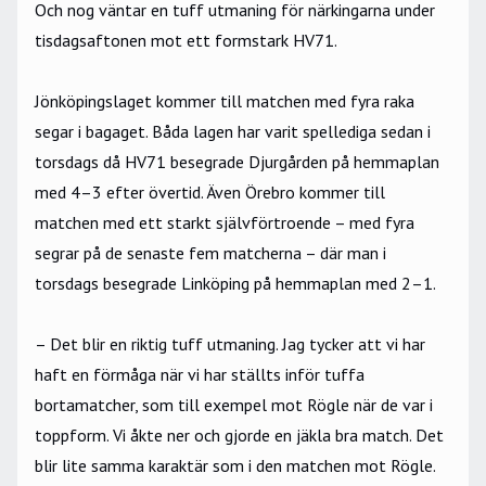
Och nog väntar en tuff utmaning för närkingarna under
tisdagsaftonen mot ett formstark HV71.
Jönköpingslaget kommer till matchen med fyra raka
segar i bagaget. Båda lagen har varit spellediga sedan i
torsdags då HV71 besegrade Djurgården på hemmaplan
med 4–
3 efter övertid. Även Örebro kommer till
matchen med ett starkt självförtroende –
med fyra
segrar på de senaste fem matcherna –
där man i
torsdags besegrade Linköping på hemmaplan med 2–
1.
– Det blir en riktig tuff utmaning. Jag tycker att vi har
haft en förmåga när vi har ställts inför tuffa
bortamatcher, som till exempel mot Rögle när de var i
toppform. Vi åkte ner och gjorde en jäkla bra match. Det
blir lite samma karaktär som i den matchen mot Rögle.