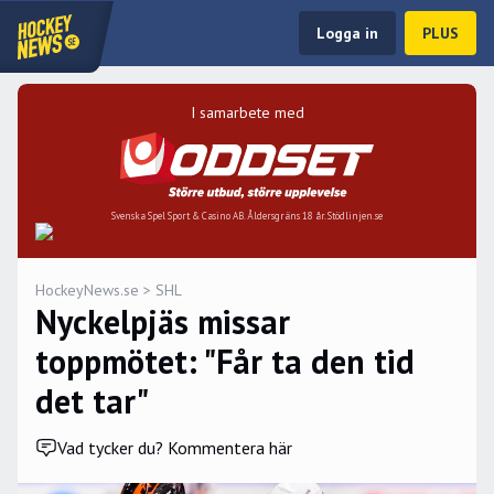
Logga in
PLUS
I samarbete med
Svenska Spel Sport & Casino AB. Åldersgräns 18 år. Stödlinjen.se
HockeyNews.se
>
SHL
Nyckelpjäs missar
toppmötet: "Får ta den tid
det tar"
Vad tycker du? Kommentera här