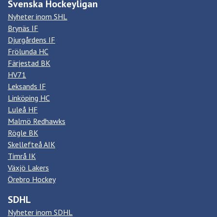
Svenska Hockeyligan
Nyheter inom SHL
Brynäs IF
Djurgårdens IF
Frölunda HC
Färjestad BK
HV71
Leksands IF
Linköping HC
Luleå HF
Malmö Redhawks
Rögle BK
Skellefteå AIK
Timrå IK
Växjö Lakers
Örebro Hockey
SDHL
Nyheter inom SDHL