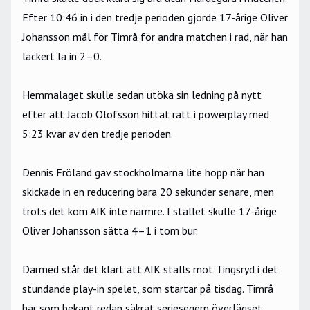
Efter 10:46 in i den tredje perioden gjorde 17-årige Oliver
Johansson mål för Timrå för andra matchen i rad, när han
läckert la in 2–0.
Hemmalaget skulle sedan utöka sin ledning på nytt
efter att Jacob Olofsson hittat rätt i powerplay med
5:23 kvar av den tredje perioden.
Dennis Fröland gav stockholmarna lite hopp när han
skickade in en reducering bara 20 sekunder senare, men
trots det kom AIK inte närmre. I stället skulle 17-årige
Oliver Johansson sätta 4
–1 i tom bur.
Därmed står det klart att AIK ställs mot Tingsryd i det
stundande play-in spelet, som startar på tisdag. Timrå
har som bekant redan säkrat seriesegern överlägset.