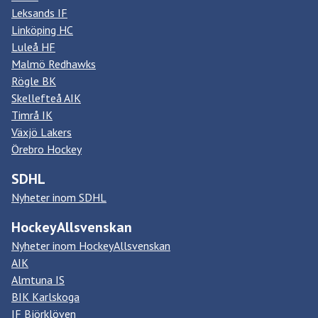
Leksands IF
Linköping HC
Luleå HF
Malmö Redhawks
Rögle BK
Skellefteå AIK
Timrå IK
Växjö Lakers
Örebro Hockey
SDHL
Nyheter inom SDHL
HockeyAllsvenskan
Nyheter inom HockeyAllsvenskan
AIK
Almtuna IS
BIK Karlskoga
IF Björklöven