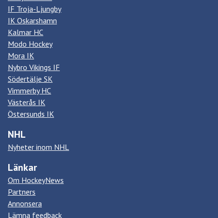
IF Troja-Ljungby
IK Oskarshamn
Kalmar HC
Modo Hockey
Mora IK
Nybro Vikings IF
Södertälje SK
Vimmerby HC
Västerås IK
Östersunds IK
NHL
Nyheter inom NHL
Länkar
Om HockeyNews
Partners
Annonsera
Lämna feedback