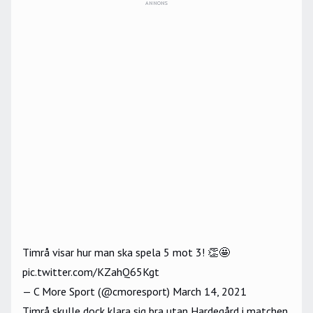
ANNONS
Timrå visar hur man ska spela 5 mot 3! 👏🤩
pic.twitter.com/KZahQ65Kgt
— C More Sport (@cmoresport)
March 14, 2021
Timrå skulle dock klara sig bra utan Hardegård i matchen.