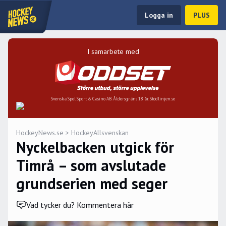
Logga in
PLUS
I samarbete med
Svenska Spel Sport & Casino AB. Åldersgräns 18 år. Stödlinjen.se
HockeyNews.se
>
HockeyAllsvenskan
Nyckelbacken utgick för
Timrå – som avslutade
grundserien med seger
Vad tycker du? Kommentera här