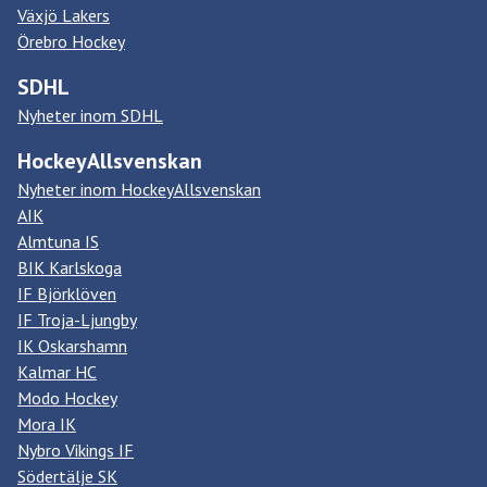
Växjö Lakers
Örebro Hockey
SDHL
Nyheter inom SDHL
HockeyAllsvenskan
Nyheter inom HockeyAllsvenskan
AIK
Almtuna IS
BIK Karlskoga
IF Björklöven
IF Troja-Ljungby
IK Oskarshamn
Kalmar HC
Modo Hockey
Mora IK
Nybro Vikings IF
Södertälje SK