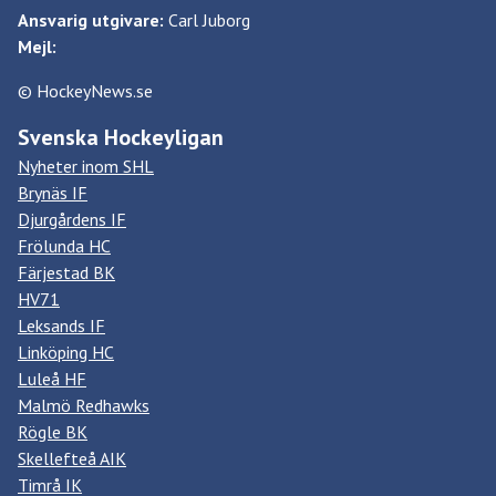
Ansvarig utgivare:
Carl Juborg
Mejl:
© HockeyNews.se
Svenska Hockeyligan
Nyheter inom SHL
Brynäs IF
Djurgårdens IF
Frölunda HC
Färjestad BK
HV71
Leksands IF
Linköping HC
Luleå HF
Malmö Redhawks
Rögle BK
Skellefteå AIK
Timrå IK