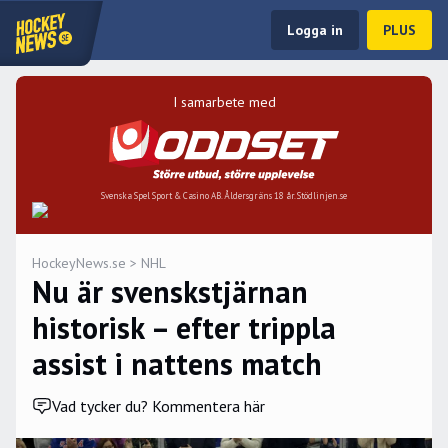
Logga in
PLUS
I samarbete med
Svenska Spel Sport & Casino AB. Åldersgräns 18 år. Stödlinjen.se
HockeyNews.se
>
NHL
Nu är svenskstjärnan
historisk – efter trippla
assist i nattens match
Vad tycker du? Kommentera här