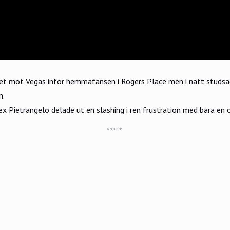
mot Vegas inför hemmafansen i Rogers Place men i natt studsade
n.
x Pietrangelo delade ut en slashing i ren frustration med bara en o
ANNONS