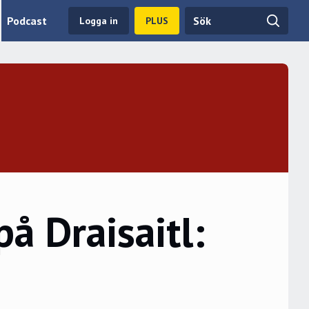
Podcast
Logga in
PLUS
å Draisaitl: