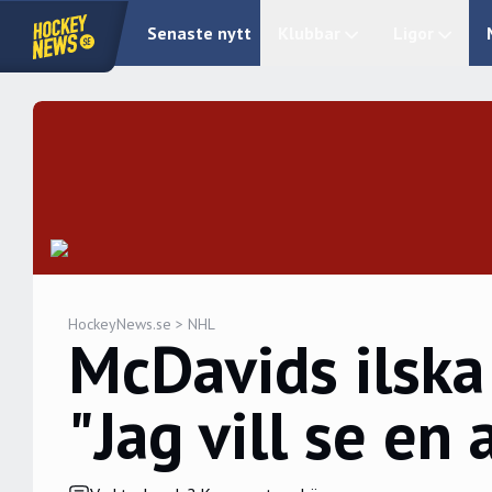
Senaste nytt
Klubbar
Ligor
HockeyNews.se
>
NHL
McDavids ilska 
"Jag vill se en