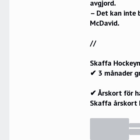
avgjord.
– Det kan inte 
McDavid.
//
Skaffa Hockeyn
✔ 3 månader g
✔ Årskort för 
Skaffa årskort 