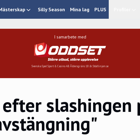
Mästerskap
Silly Season
Mina lag
PLUS
Profiler
I samarbete med
Svenska Spel Sport & Casino AB. Åldersgräns 18 år. Stödlinjen.se
efter slashingen p
 avstängning"