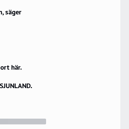
m, säger
rt här.
VSJUNLAND.