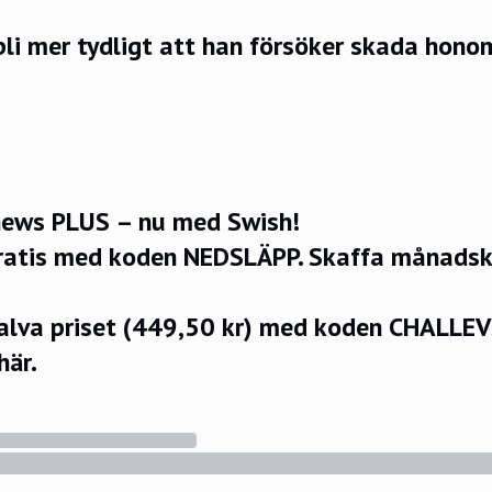
bli mer tydligt att han försöker skada hono
ews PLUS – nu med Swish!
ratis med koden NEDSLÄPP.
Skaffa månadsko
halva priset (449,50 kr) med koden CHALLE
här.