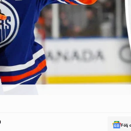
g
Följ 