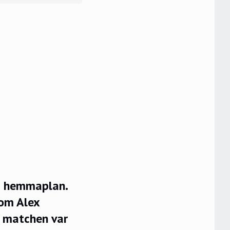
på hemmaplan.
som Alex
r matchen var