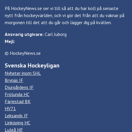
På HockeyNews.se ser vi till så att du har koll på senaste
nytt från hockeyvärlden, och vi gör det från att du vaknar på
morgonen till det att du går och lägger dig på kvällen.
Ansvarig utgivare:
Carl Juborg
Mejl:
© HockeyNews.se
Svenska Hockeyligan
Nyheter inom SHL
Brynäs IF
Djurgårdens IF
Frölunda HC
Färjestad BK
HV71
Leksands IF
Linköping HC
Luleå HF