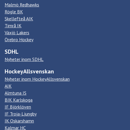
Malmö Redhawks
Rögle BK
Skellefteå AIK
Timrå IK
Växjö Lakers
Örebro Hockey
SDHL
Nyheter inom SDHL
HockeyAllsvenskan
Nyheter inom HockeyAllsvenskan
AIK
Almtuna IS
BIK Karlskoga
IF Björklöven
IF Troja-Ljungby
IK Oskarshamn
Kalmar HC