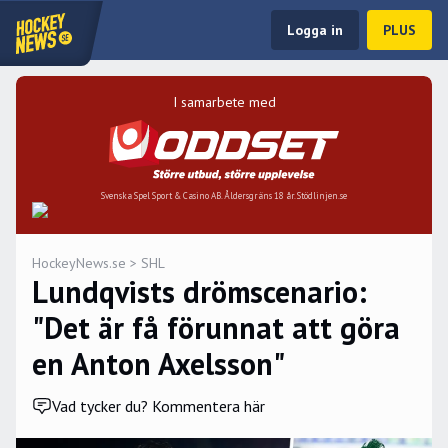
Logga in
PLUS
I samarbete med
Svenska Spel Sport & Casino AB. Åldersgräns 18 år. Stödlinjen.se
HockeyNews.se
>
SHL
Lundqvists drömscenario:
"Det är få förunnat att göra
en Anton Axelsson"
Vad tycker du? Kommentera här