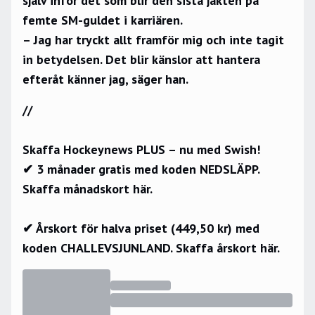
själv inför det som blir den sista jakten på
femte SM-guldet i karriären.
– Jag har tryckt allt framför mig och inte tagit
in betydelsen. Det blir känslor att hantera
efteråt känner jag, säger han.
//
Skaffa Hockeynews PLUS – nu med Swish!
✔ 3 månader gratis med koden NEDSLÄPP.
Skaffa månadskort här.
✔ Årskort för halva priset (449,50 kr) med
koden CHALLEVSJUNLAND.
Skaffa årskort här.