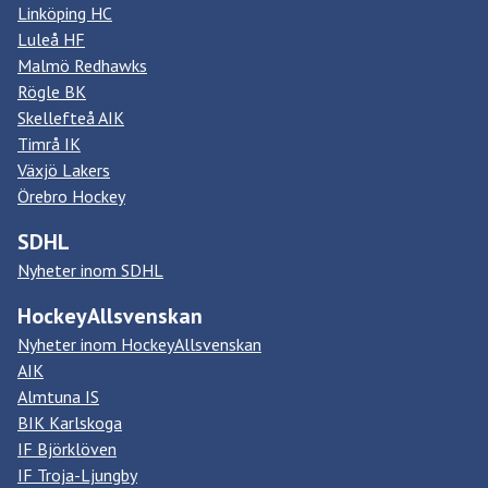
Linköping HC
Luleå HF
Malmö Redhawks
Rögle BK
Skellefteå AIK
Timrå IK
Växjö Lakers
Örebro Hockey
SDHL
Nyheter inom SDHL
HockeyAllsvenskan
Nyheter inom HockeyAllsvenskan
AIK
Almtuna IS
BIK Karlskoga
IF Björklöven
IF Troja-Ljungby