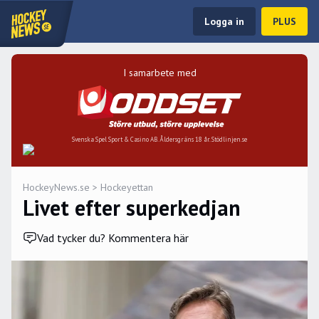
Logga in
PLUS
I samarbete med
Svenska Spel Sport & Casino AB. Åldersgräns 18 år. Stödlinjen.se
HockeyNews.se
>
Hockeyettan
Livet efter superkedjan
Vad tycker du? Kommentera här