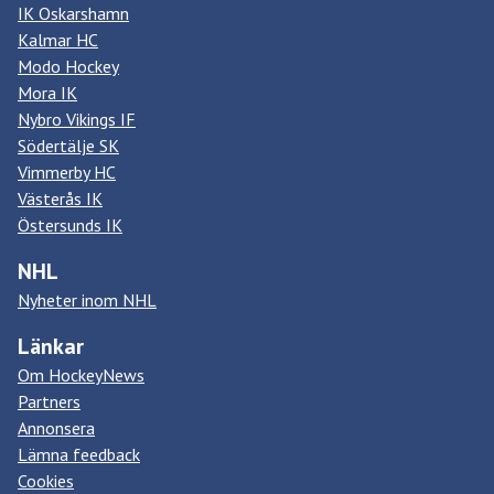
IK Oskarshamn
Kalmar HC
Modo Hockey
Mora IK
Nybro Vikings IF
Södertälje SK
Vimmerby HC
Västerås IK
Östersunds IK
NHL
Nyheter inom NHL
Länkar
Om HockeyNews
Partners
Annonsera
Lämna feedback
Cookies