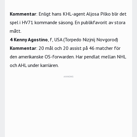
Kommentar
: Enligt hans KHL-agent Aljosa Pilko blir det
spel i HV71 kommande säsong. En publikfavorit av stora
mått.
4 Kenny Agostino
, f, USA (Torpedo Nizjnij Novgorod)
Kommentar
: 20 mål och 20 assist på 46 matcher för
den amerikanske OS-forwarden. Har pendlat mellan NHL
och AHL under karriären.
ANNONS