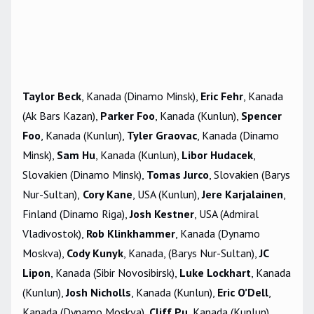
Taylor Beck
, Kanada (Dinamo Minsk),
Eric Fehr
, Kanada
(Ak Bars Kazan),
Parker Foo
, Kanada (Kunlun),
Spencer
Foo
, Kanada (Kunlun),
Tyler Graovac
, Kanada (Dinamo
Minsk),
Sam Hu
, Kanada (Kunlun),
Libor Hudacek
,
Slovakien (Dinamo Minsk),
Tomas Jurco
, Slovakien (Barys
Nur-Sultan),
Cory Kane
, USA (Kunlun),
Jere Karjalainen
,
Finland (Dinamo Riga),
Josh Kestner
, USA (Admiral
Vladivostok),
Rob Klinkhammer
, Kanada (Dynamo
Moskva),
Cody Kunyk
, Kanada, (Barys Nur-Sultan),
JC
Lipon
, Kanada (Sibir Novosibirsk),
Luke Lockhart
, Kanada
(Kunlun),
Josh Nicholls
, Kanada (Kunlun),
Eric O’Dell
,
Kanada (Dynamo Moskva),
Cliff Pu
, Kanada (Kunlun),