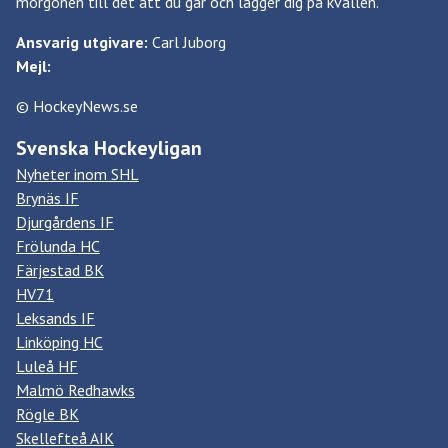
morgonen till det att du går och lägger dig på kvällen.
Ansvarig utgivare:
Carl Juborg
Mejl:
© HockeyNews.se
Svenska Hockeyligan
Nyheter inom SHL
Brynäs IF
Djurgårdens IF
Frölunda HC
Färjestad BK
HV71
Leksands IF
Linköping HC
Luleå HF
Malmö Redhawks
Rögle BK
Skellefteå AIK