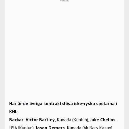
ANNONS
Här är de övriga kontraktslösa icke-ryska spelarna i
KHL.
Backar
:
Victor Bartley
, Kanada (Kunlun),
Jake Chelios
,
USA (Kunlun),
Jason Demers
, Kanada (Ak Bars Kazan),