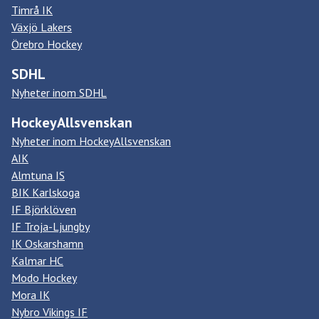
Timrå IK
Växjö Lakers
Örebro Hockey
SDHL
Nyheter inom SDHL
HockeyAllsvenskan
Nyheter inom HockeyAllsvenskan
AIK
Almtuna IS
BIK Karlskoga
IF Björklöven
IF Troja-Ljungby
IK Oskarshamn
Kalmar HC
Modo Hockey
Mora IK
Nybro Vikings IF