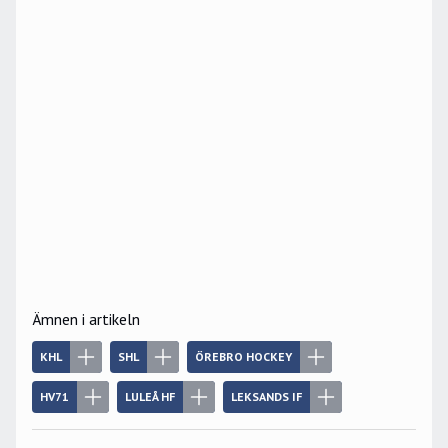
Ämnen i artikeln
KHL
SHL
ÖREBRO HOCKEY
HV71
LULEÅ HF
LEKSANDS IF