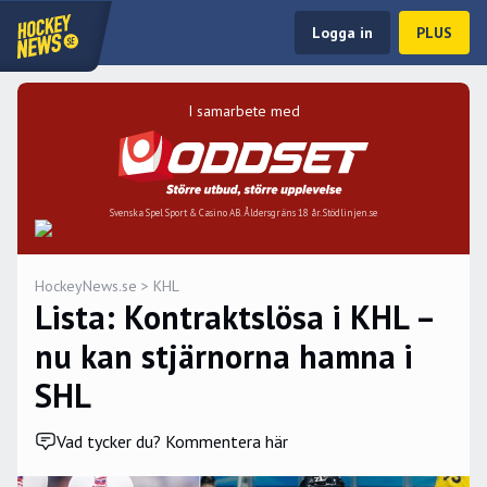
Logga in
PLUS
I samarbete med
Svenska Spel Sport & Casino AB. Åldersgräns 18 år. Stödlinjen.se
HockeyNews.se
>
KHL
Lista: Kontraktslösa i KHL –
nu kan stjärnorna hamna i
SHL
Vad tycker du? Kommentera här