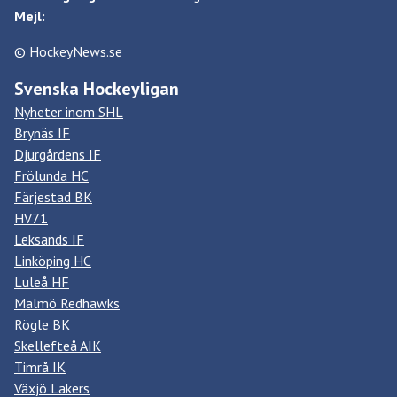
Mejl:
© HockeyNews.se
Svenska Hockeyligan
Nyheter inom SHL
Brynäs IF
Djurgårdens IF
Frölunda HC
Färjestad BK
HV71
Leksands IF
Linköping HC
Luleå HF
Malmö Redhawks
Rögle BK
Skellefteå AIK
Timrå IK
Växjö Lakers