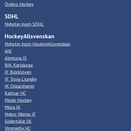
Örebro Hockey
SDHL
Nyheter inom SDHL
HockeyAllsvenskan
Nyheter inom HockeyAllsvenskan
AIK
Almtuna IS
BIK Karlskoga
IF Björklöven
IF Troja-Ljungby
IK Oskarshamn
Kalmar HC
Modo Hockey
Mora IK
Nybro Vikings IF
Södertälje SK
Vimmerby HC