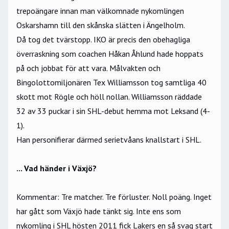
trepoängare innan man välkomnade nykomlingen
Oskarshamn till den skånska slätten i Ängelholm.
Då tog det tvärstopp. IKO är precis den obehagliga
överraskning som coachen Håkan Åhlund hade hoppats
på och jobbat för att vara. Målvakten och
Bingolottomiljonären Tex Williamsson tog samtliga 40
skott mot Rögle och höll nollan. Williamsson räddade
32 av 33 puckar i sin SHL-debut hemma mot Leksand (4-
1).
Han personifierar därmed serietvåans knallstart i SHL.
... Vad händer i Växjö?
Kommentar: Tre matcher. Tre förluster. Noll poäng. Inget
har gått som Växjö hade tänkt sig. Inte ens som
nykomling i SHL hösten 2011 fick Lakers en så svag start