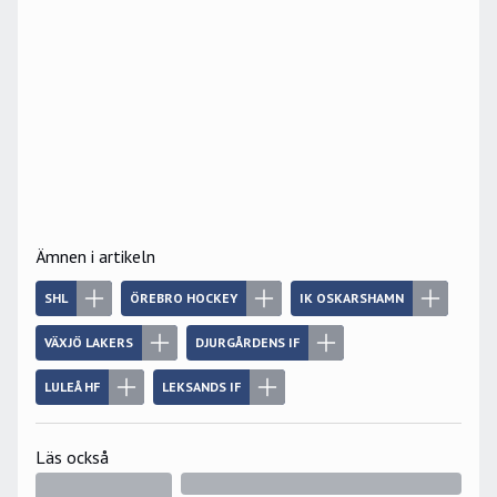
Ämnen i artikeln
SHL
ÖREBRO HOCKEY
IK OSKARSHAMN
VÄXJÖ LAKERS
DJURGÅRDENS IF
LULEÅ HF
LEKSANDS IF
Läs också