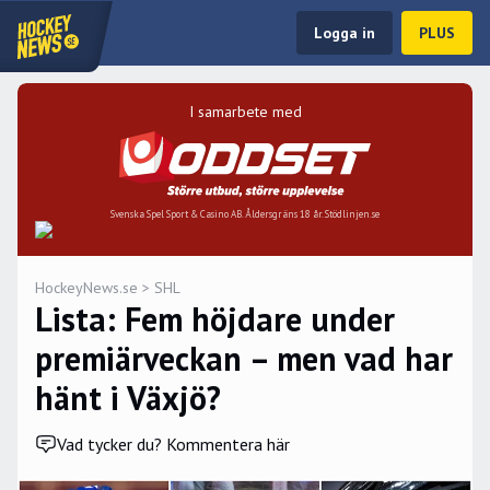
Logga in
PLUS
I samarbete med
Svenska Spel Sport & Casino AB. Åldersgräns 18 år. Stödlinjen.se
HockeyNews.se
>
SHL
Lista: Fem höjdare under
premiärveckan – men vad har
hänt i Växjö?
Vad tycker du? Kommentera här