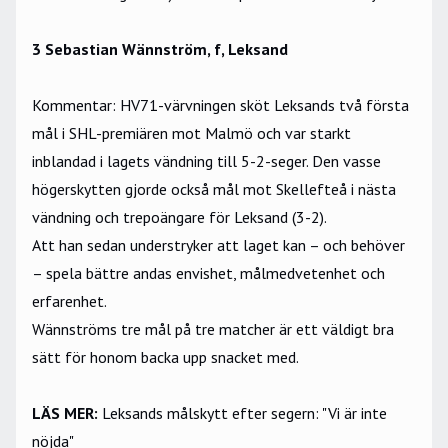
3 Sebastian Wännström, f, Leksand
Kommentar: HV71-värvningen sköt Leksands två första
mål i SHL-premiären mot Malmö och var starkt
inblandad i lagets vändning till 5-2-seger. Den vasse
högerskytten gjorde också mål mot Skellefteå i nästa
vändning och trepoängare för Leksand (3-2).
Att han sedan understryker att laget kan – och behöver
– spela bättre andas envishet, målmedvetenhet och
erfarenhet.
Wännströms tre mål på tre matcher är ett väldigt bra
sätt för honom backa upp snacket med.
LÄS MER:
Leksands målskytt efter segern: "Vi är inte
nöjda"