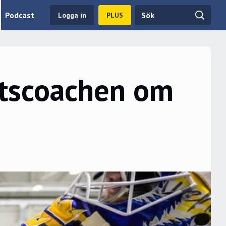
Podcast
Logga in
PLUS
ktscoachen om