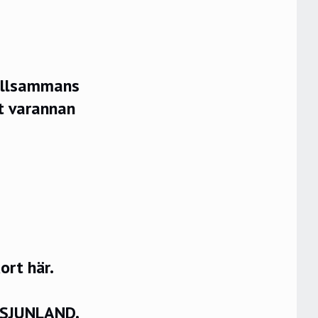
illsammans
at varannan
rt här.
VSJUNLAND.