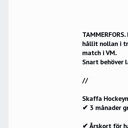
TAMMERFORS. La
hållit nollan i
match i VM.
Snart behöver 
//
Skaffa Hockeyn
✔ 3 månader g
✔ Årskort för 