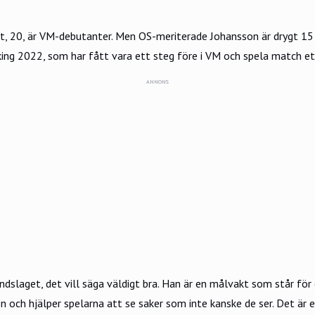
, 20, är VM-debutanter. Men OS-meriterade Johansson är drygt 15 å
king 2022, som har fått vara ett steg före i VM och spela match et
ANNONS
dslaget, det vill säga väldigt bra. Han är en målvakt som står för e
en och hjälper spelarna att se saker som inte kanske de ser. Det är 