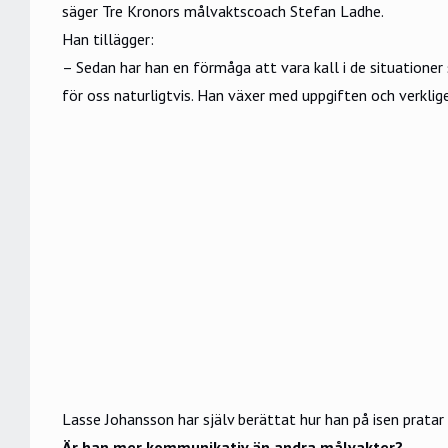
säger Tre Kronors målvaktscoach Stefan Ladhe.
Han tillägger:
– Sedan har han en förmåga att vara kall i de situationer 
för oss naturligtvis. Han växer med uppgiften och verklig
Lasse Johansson har själv berättat hur han på isen prata
Är han mer kommunikativ än andra målvakter?