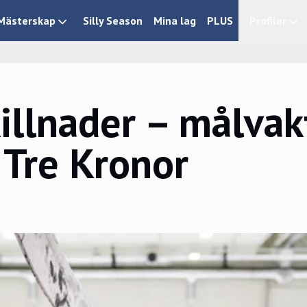
Mästerskap
Silly Season
Mina lag
PLUS
Profiler
killnader – målva
 Tre Kronor