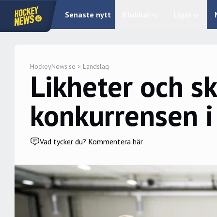
Senaste nytt
Klubbar
Ligor
HockeyNews.se
>
Landslag
Likheter och s
konkurrensen i
Vad tycker du? Kommentera här