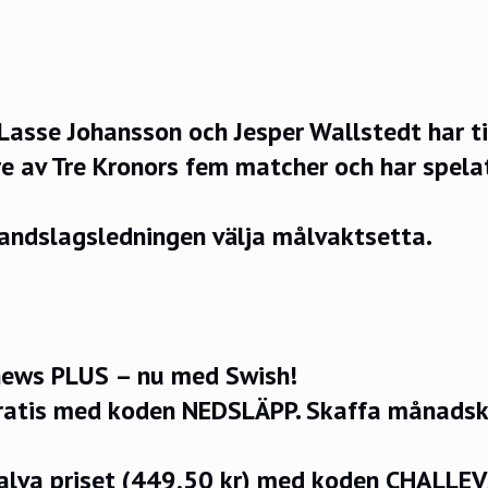
sse Johansson och Jesper Wallstedt har t
 tre av Tre Kronors fem matcher och har spel
landslagsledningen välja målvaktsetta.
ews PLUS – nu med Swish!
ratis med koden NEDSLÄPP.
Skaffa månadsko
halva priset (449,50 kr) med koden CHALLE