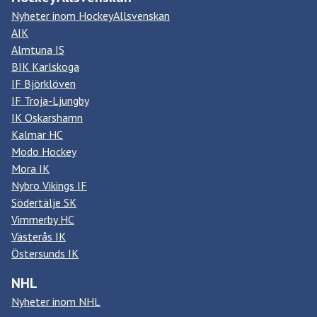
Nyheter inom HockeyAllsvenskan
AIK
Almtuna IS
BIK Karlskoga
IF Björklöven
IF Troja-Ljungby
IK Oskarshamn
Kalmar HC
Modo Hockey
Mora IK
Nybro Vikings IF
Södertälje SK
Vimmerby HC
Västerås IK
Östersunds IK
NHL
Nyheter inom NHL