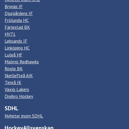
Brynäs IF
Djurgårdens IF
Frölunda HC
Färjestad BK
HV71
Leksands IF
Linköping HC
Luleå HF
Malmö Redhawks
Rögle BK
Skellefteå AIK
Timrå IK
Växjö Lakers
Örebro Hockey
SDHL
Nyheter inom SDHL
HockeyAllsvenskan