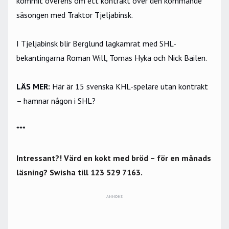
kommit överens om ett kontrakt över den kommande
säsongen med Traktor Tjeljabinsk.
I Tjeljabinsk blir Berglund lagkamrat med SHL-
bekantingarna Roman Will, Tomas Hyka och Nick Bailen.
LÄS MER:
Här är 15 svenska KHL-spelare utan kontrakt
– hamnar någon i SHL?
***
Intressant?! Värd en kokt med bröd – för en månads
läsning? Swisha till 123 529 7163.