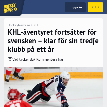
Logga in
PLUS
HockeyNews.se
>
KHL
KHL-äventyret fortsätter för
svensken – klar för sin tredje
klubb på ett år
Vad tycker du? Kommentera här