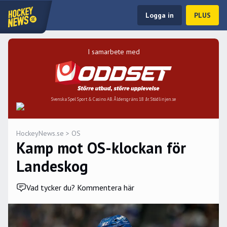
Logga in
PLUS
I samarbete med
Svenska Spel Sport & Casino AB. Åldersgräns 18 år. Stödlinjen.se
HockeyNews.se
>
OS
Kamp mot OS-klockan för
Landeskog
Vad tycker du? Kommentera här