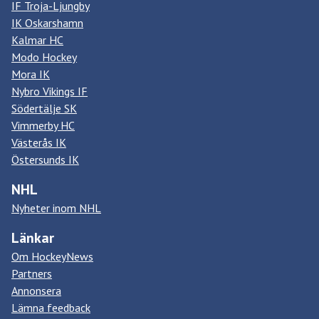
IF Troja-Ljungby
IK Oskarshamn
Kalmar HC
Modo Hockey
Mora IK
Nybro Vikings IF
Södertälje SK
Vimmerby HC
Västerås IK
Östersunds IK
NHL
Nyheter inom NHL
Länkar
Om HockeyNews
Partners
Annonsera
Lämna feedback