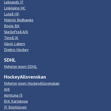
Leksands IF
Linköping HC
Luleå HF
Malmö Redhawks
Rögle BK
Skellefteå AIK
Timrå IK
Växjö Lakers
Örebro Hockey
SDHL
Nyheter inom SDHL
HockeyAllsvenskan
Nyheter inom HockeyAllsvenskan
AIK
Almtuna IS
BIK Karlskoga
IF Björklöven