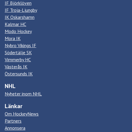
IF Björklöven
IF Troja-Ljungby
IK Oskarshamn
Kalmar HC
Modo Hockey
Mora IK
Nybro Vikings IF
Södertälje SK
Vimmerby HC
Västerås IK
Östersunds IK
NHL
Nyheter inom NHL
Länkar
Om HockeyNews
Partners
Annonsera