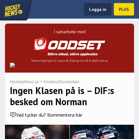
Logga in
PLUS
I samarbete med
Svenska Spel Sport & Casino AB. Åldersgräns 18 år. Stödlinjen.se
HockeyNews.se
>
HockeyAllsvenskan
Ingen Klasen på is – DIF:s
besked om Norman
Vad tycker du? Kommentera här