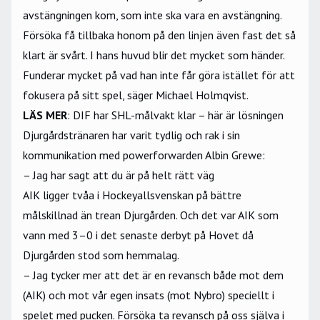
avstängningen kom, som inte ska vara en avstängning.
Försöka få tillbaka honom på den linjen även fast det så
klart är svårt. I hans huvud blir det mycket som händer.
Funderar mycket på vad han inte får göra istället för att
fokusera på sitt spel, säger Michael Holmqvist.
LÄS MER
:
DIF har SHL-målvakt klar – här är lösningen
Djurgårdstränaren har varit tydlig och rak i sin
kommunikation med powerforwarden Albin Grewe:
– Jag har sagt att du är på helt rätt väg
AIK ligger tvåa i Hockeyallsvenskan på bättre
målskillnad än trean Djurgården. Och det var AIK som
vann med 3–0 i det senaste derbyt på Hovet då
Djurgården stod som hemmalag.
– Jag tycker mer att det är en revansch både mot dem
(AIK) och mot vår egen insats (mot Nybro) speciellt i
spelet med pucken. Försöka ta revansch på oss själva i