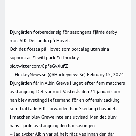
Djurgården förbereder sig för säsongens fjärde derby
mot AIK. Det andra på Hovet.
Och det första på Hovet som bortalag utan sina
supportrar.
#twittpuck
#difhockey
pic.twitter.com/8pfeGvXufZ
— HockeyNews.se (@HockeynewsSe)
February 15, 2024
Djurgården får in Albin Grewe i laget efter fem matchers
avstängning. Det var mot Västerås den 31 januari som
han blev avstängd i efterhand för en offensiv tackling
som träffade VIK-forwarden Isac Skedung i huvudet.
I matchen blev Grewe inte ens utvisad. Men det blev
hans fjärde avstängning den här säsongen.
– Jag tycker Albin var på helt rätt väg innan den där