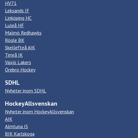
HV71
Leksands IF
Linköping HC
Luleå HF
Malmö Redhawks
Rögle BK
Skellefteå AIK
Timrå IK
Växjö Lakers
Örebro Hockey
SDHL
Nyheter inom SDHL
HockeyAllsvenskan
Nyheter inom HockeyAllsvenskan
AIK
Almtuna IS
BIK Karlskoga