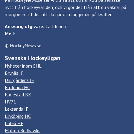
På HockeyNews.se ser vi till så att du har koll på senaste
nytt från hockeyvärlden, och vi gör det från att du vaknar på
morgonen till det att du går och lägger dig på kvällen.
Ansvarig utgivare:
Carl Juborg
Mejl:
© HockeyNews.se
Svenska Hockeyligan
Nyheter inom SHL
Brynäs IF
Djurgårdens IF
Frölunda HC
Färjestad BK
HV71
Leksands IF
Linköping HC
Luleå HF
Malmö Redhawks