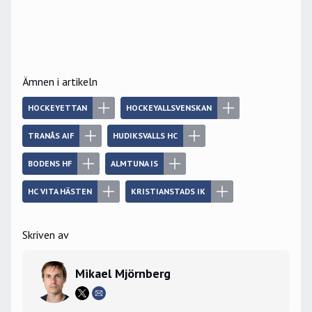
Ämnen i artikeln
HOCKEYETTAN
HOCKEYALLSVENSKAN
TRANÅS AIF
HUDIKSVALLS HC
BODENS HF
ALMTUNA IS
HC VITA HÄSTEN
KRISTIANSTADS IK
Skriven av
Mikael Mjörnberg