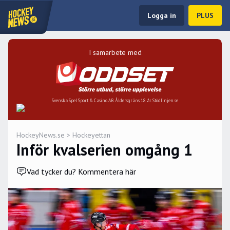
Logga in
PLUS
I samarbete med
Svenska Spel Sport & Casino AB. Åldersgräns 18 år. Stödlinjen.se
HockeyNews.se
>
Hockeyettan
Inför kvalserien omgång 1
Vad tycker du? Kommentera här