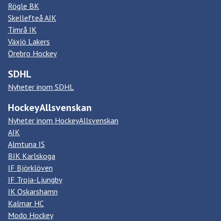
Rögle BK
Skellefteå AIK
Timrå IK
Växjö Lakers
Örebro Hockey
SDHL
Nyheter inom SDHL
HockeyAllsvenskan
Nyheter inom HockeyAllsvenskan
AIK
Almtuna IS
BIK Karlskoga
IF Björklöven
IF Troja-Ljungby
IK Oskarshamn
Kalmar HC
Modo Hockey