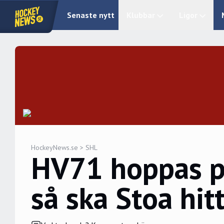
Senaste nytt
Klubbar
Ligor
HockeyNews.se
>
SHL
HV71 hoppas på
så ska Stoa hitt