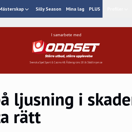
Mästerskap
Silly Season
Mina lag
PLUS
Profiler
I samarbete med
Svenska Spel Sport & Casino AB. Åldersgräns 18 år. Stödlinjen.se
 ljusning i skad
a rätt