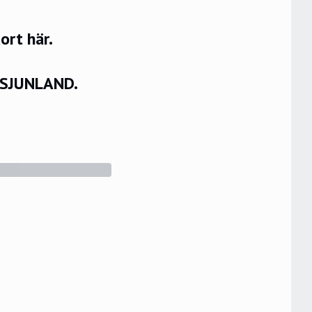
rt här.
VSJUNLAND.