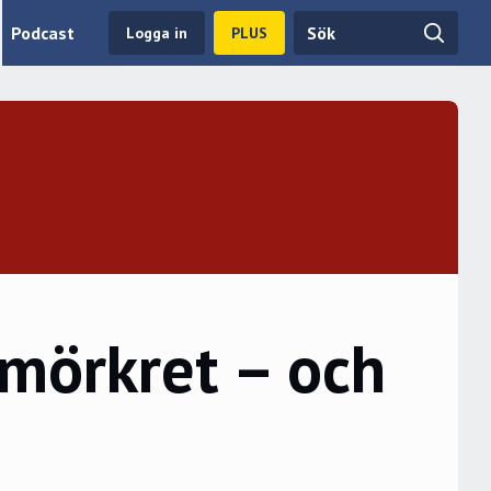
Podcast
Logga in
PLUS
emörkret – och