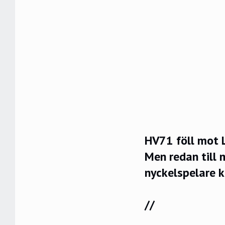
HV71 föll mot L
Men redan till 
nyckelspelare k
//