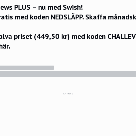
ews PLUS – nu med Swish!
ratis med koden NEDSLÄPP.
Skaffa månadsko
halva priset (449,50 kr) med koden CHALLE
här.
ANNONS