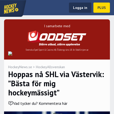
Logga in
PLUS
I samarbete med
Svenska Spel Sport & Casino AB. Åldersgräns 18 år. Stödlinjen.se
HockeyNews.se
>
HockeyAllsvenskan
Hoppas nå SHL via Västervik:
”Bästa för mig
hockeymässigt”
Vad tycker du? Kommentera här