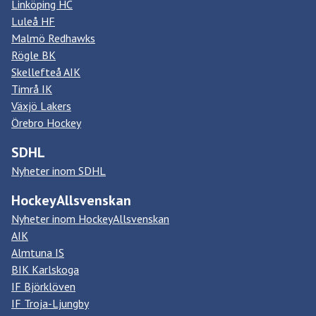
Linköping HC
Luleå HF
Malmö Redhawks
Rögle BK
Skellefteå AIK
Timrå IK
Växjö Lakers
Örebro Hockey
SDHL
Nyheter inom SDHL
HockeyAllsvenskan
Nyheter inom HockeyAllsvenskan
AIK
Almtuna IS
BIK Karlskoga
IF Björklöven
IF Troja-Ljungby