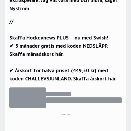
extraspelare. Jag vill vara med och bidra, säger
Nyström
//
Skaffa Hockeynews PLUS – nu med Swish!
✔ 3 månader gratis med koden NEDSLÄPP.
Skaffa månadskort här.
✔ Årskort för halva priset (449,50 kr) med
koden CHALLEVSJUNLAND.
Skaffa årskort här.
ANNONS