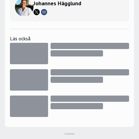
Johannes Hägglund
Läs också
ANNONS