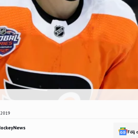
 2019
HockeyNews
Följ 