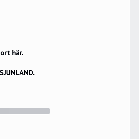
rt här.
VSJUNLAND.