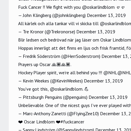
Fuck Cancer !! We fight with you
@oskarlindblom
🤛🤛
— John Klingberg (@johnklingberg)
December 13, 2019
All kärlek och alla tankar vill vi skicka till
@oskarlindblo
— Tre Kronor (@Trekronorse)
December 13, 2019
Blir ledsen och bedrövad när jag läser om Oskar Lindblo
Hoppas innerligt att det finns en ljus och frisk framtid, 
— Fredrik Söderström (@HerrSoderstrom)
December 13,
Prayers up Oscar 🙏🏾🙏🏾.
Hockey Player spirit, we’re all behind you !!!
@NHL
@NHL
— Kevin Weekes (@KevinWeekes)
December 13, 2019
You've got this,
@oskarlindblom
. 💪
— Pittsburgh Penguins (@penguins)
December 13, 2019
Unbelievable. One of the nicest guys I’ve ever played wit
— Marc-Anthony Zanetti (@FlyingZee10)
December 13, 
❤️ Oscar Lindblom ❤️
#fuckcancer
— Sanny Lindström (@Sannylindstrom)
December 13, 20