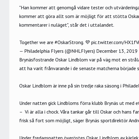
"Han kommer att genomgå vidare tester och utvärderingar
kommer att göra allt som är möjligt för att stötta Oskar 
kommentarer i nuläget", står det i uttalandet.
Together we are
#OskarStrong
. 💜
pic.twitter.com/HX1fV
— Philadelphia Flyers (@NHLFlyers)
December 13, 2019
Brynäsfostrande Oskar Lindblom var på väg mot en strål
att ha varit frånvarande i de senaste matcherna började s
Oskar Lindblom är inne på sin tredje raka säsong i Philadel
Under natten gick Lindbloms förra klubb Brynäs ut med
e
– Vi är alla i chock. Våra tankar går till Oskar och hans f
frisk så fort som möjligt, säger Brynäs sportdirektör Andr
Under fredagsnatten överöstes Oskar Lindblom av kärlek f