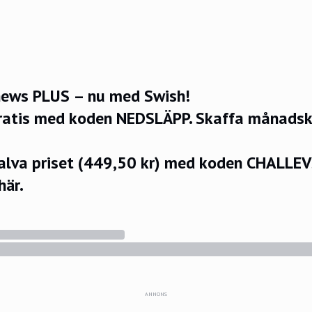
ews PLUS – nu med Swish!
ratis med koden NEDSLÄPP.
Skaffa månadsko
halva priset (449,50 kr) med koden CHALLE
här.
ANNONS