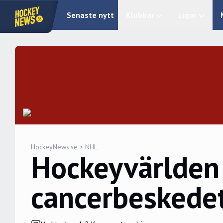
Senaste nytt
Klubbar
Ligor
HockeyNews.se
>
NHL
Hockeyvärlden v
cancerbeskede