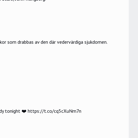
skor som drabbas av den där vedervärdiga sjukdomen.
ddy tonight ❤️
https://t.co/cq5cXuNm7n