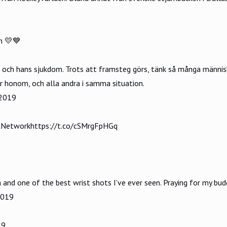
m
💛💙
m och hans sjukdom. Trots att framsteg görs, tänk så många männi
för honom, och alla andra i samma situation.
 2019
Network
https://t.co/cSMrgFpHGq
h and one of the best wrist shots I’ve ever seen. Praying for my bu
2019
19