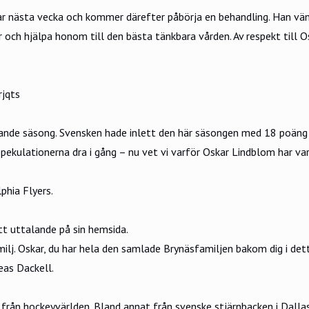
 nästa vecka och kommer därefter påbörja en behandling. Han vänta
och hjälpa honom till den bästa tänkbara vården. Av respekt till O
rjqts
ande säsong. Svensken hade inlett den här säsongen med 18 poäng 
pekulationerna dra i gång – nu vet vi varför Oskar Lindblom har vari
phia Flyers.
tt uttalande på sin hemsida
.
amilj. Oskar, du har hela den samlade Brynäsfamiljen bakom dig i det
eas Dackell.
rån hockeyvärlden. Bland annat från svenske stjärnbacken i Dallas 