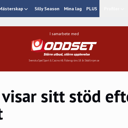
Mästerskap
Silly Season
Mina lag
PLUS
Profiler
I samarbete med
Svenska Spel Sport & Casino AB. Åldersgräns 18 år. Stödlinjen.se
isar sitt stöd eft
t