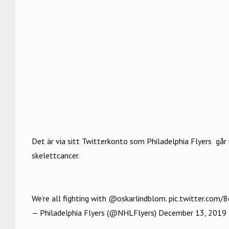
Det är via sitt
Twitterkonto som Philadelphia Flyers
går 
skelettcancer.
We’re all fighting with
@oskarlindblom
.
pic.twitter.com
— Philadelphia Flyers (@NHLFlyers)
December 13, 2019