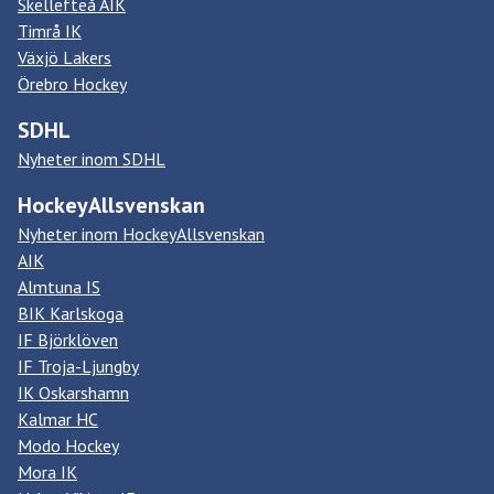
Skellefteå AIK
Timrå IK
Växjö Lakers
Örebro Hockey
SDHL
Nyheter inom SDHL
HockeyAllsvenskan
Nyheter inom HockeyAllsvenskan
AIK
Almtuna IS
BIK Karlskoga
IF Björklöven
IF Troja-Ljungby
IK Oskarshamn
Kalmar HC
Modo Hockey
Mora IK