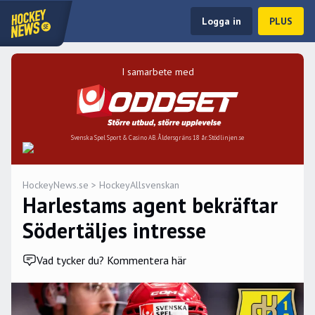
Logga in
PLUS
I samarbete med
Svenska Spel Sport & Casino AB. Åldersgräns 18 år. Stödlinjen.se
HockeyNews.se
>
HockeyAllsvenskan
Harlestams agent bekräftar
Södertäljes intresse
Vad tycker du? Kommentera här