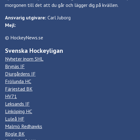
morgonen till det att du går och lägger dig på kvällen.
Ansvarig utgivare:
Carl Juborg
Mejl:
© HockeyNews.se
Svenska Hockeyligan
Nyheter inom SHL
Brynäs IF
Djurgårdens IF
Frölunda HC
Färjestad BK
HV71
Leksands IF
Linköping HC
Luleå HF
Malmö Redhawks
Rögle BK