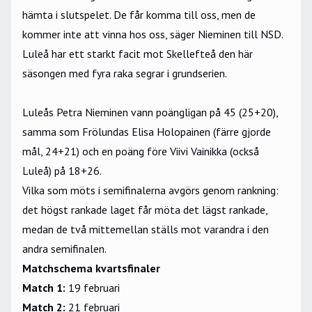
hämta i slutspelet. De får komma till oss, men de
kommer inte att vinna hos oss, säger Nieminen till
NSD.
Luleå har ett starkt facit mot Skellefteå den här
säsongen med fyra raka segrar i grundserien.
Luleås Petra Nieminen vann poängligan på 45 (25+20),
samma som Frölundas Elisa Holopainen (färre gjorde
mål, 24+21) och en poäng före Viivi Vainikka (också
Luleå) på 18+26.
Vilka som möts i semifinalerna avgörs genom rankning:
det högst rankade laget får möta det lägst rankade,
medan de två mittemellan ställs mot varandra i den
andra semifinalen.
Matchschema kvartsfinaler
Match 1:
19 februari
Match 2:
21 februari