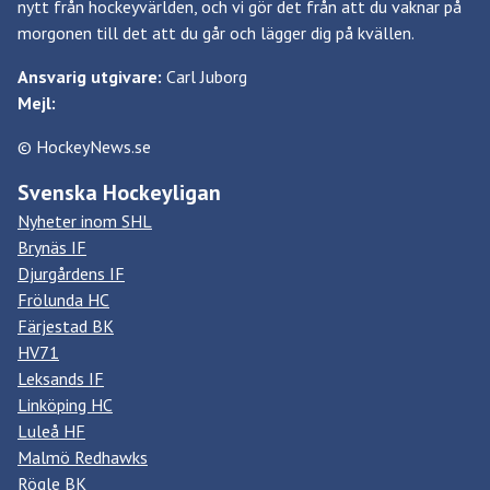
nytt från hockeyvärlden, och vi gör det från att du vaknar på
morgonen till det att du går och lägger dig på kvällen.
Ansvarig utgivare:
Carl Juborg
Mejl:
© HockeyNews.se
Svenska Hockeyligan
Nyheter inom SHL
Brynäs IF
Djurgårdens IF
Frölunda HC
Färjestad BK
HV71
Leksands IF
Linköping HC
Luleå HF
Malmö Redhawks
Rögle BK