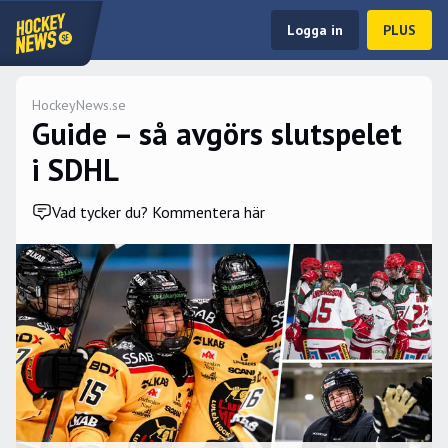
Logga in
PLUS
HockeyNews.se
Guide – så avgörs slutspelet
i SDHL
Vad tycker du? Kommentera här