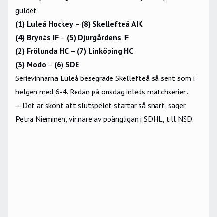
guldet:
(1) Luleå Hockey
–
(8) Skellefteå AIK
(4) Brynäs IF
–
(5) Djurgårdens IF
(2) Frölunda HC
–
(7) Linköping HC
(3) Modo
–
(6) SDE
Serievinnarna Luleå besegrade Skellefteå så sent som i
helgen med 6-4. Redan på onsdag inleds matchserien.
– Det är skönt att slutspelet startar så snart, säger
Petra Nieminen, vinnare av poängligan i SDHL, till NSD.