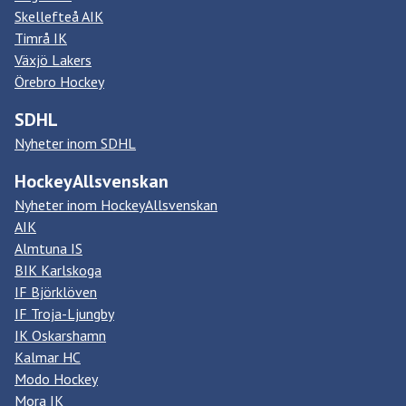
Skellefteå AIK
Timrå IK
Växjö Lakers
Örebro Hockey
SDHL
Nyheter inom SDHL
HockeyAllsvenskan
Nyheter inom HockeyAllsvenskan
AIK
Almtuna IS
BIK Karlskoga
IF Björklöven
IF Troja-Ljungby
IK Oskarshamn
Kalmar HC
Modo Hockey
Mora IK