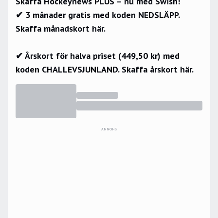
Skaffa Hockeynews PLUS – nu med Swish!
✔ 3 månader gratis med koden NEDSLÄPP.
Skaffa månadskort här.
✔ Årskort för halva priset (449,50 kr) med
koden CHALLEVSJUNLAND.
Skaffa årskort här.
ANNONS