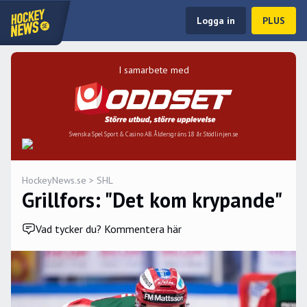
Logga in
PLUS
I samarbete med
Svenska Spel Sport & Casino AB. Åldersgräns 18 år. Stödlinjen.se
HockeyNews.se
>
SHL
Grillfors: "Det kom krypande"
Vad tycker du? Kommentera här