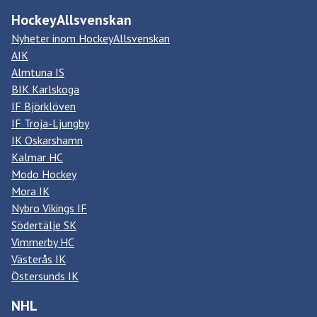
HockeyAllsvenskan
Nyheter inom HockeyAllsvenskan
AIK
Almtuna IS
BIK Karlskoga
IF Björklöven
IF Troja-Ljungby
IK Oskarshamn
Kalmar HC
Modo Hockey
Mora IK
Nybro Vikings IF
Södertälje SK
Vimmerby HC
Västerås IK
Östersunds IK
NHL