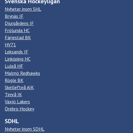
Svenska Hockeyligan
Nyheter inom SHL
Brynäs IF
Djurgårdens IF
Frölunda HC
Färjestad BK
HV71
Leksands IF
Linköping HC
Luleå HF
Malmö Redhawks
Rögle BK
Skellefteå AIK
Timrå IK
Växjö Lakers
Örebro Hockey
SDHL
Nyheter inom SDHL