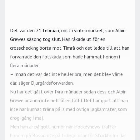
Det var den 21 februari, mitt i vintermörkret, som
Albin
Grewes
säsong tog slut. Han råkade ut för en
crosschecking borta mot Timrå och det ledde till att han
förvärrade den fotskada som hade hämmat honom i
flera månader.
– Innan det var det inte heller bra, men det blev värre
där, säger Djurgårdsforwarden.
Nu har det gått över fyra månader sedan dess och
Albin
Grewe
är ännu inte helt återställd. Det har gjort att han
inte har kunnat träna på is med övriga lagkamrater, som
drog igång i maj.
Men han är på gott humör när Hockeynews träffar
honom på Bosön ute på Lidingö utanför Stockholm där