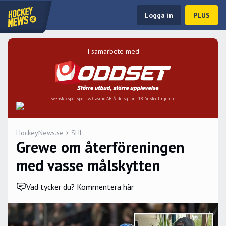
Logga in
PLUS
I samarbete med
Svenska Spel Sport & Casino AB. Åldersgräns 18 år. Stödlinjen.se
HockeyNews.se
>
SHL
Grewe om återföreningen
med vasse målskytten
Vad tycker du? Kommentera här