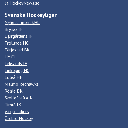
© HockeyNews.se
Svenska Hockeyligan
Nyheter inom SHL
Brynäs IF
Djurgårdens IF
Frölunda HC
Färjestad BK
HV71
Leksands IF
Linköping HC
Luleå HF
Malmö Redhawks
Rögle BK
Skellefteå AIK
Timrå IK
Växjö Lakers
Örebro Hockey