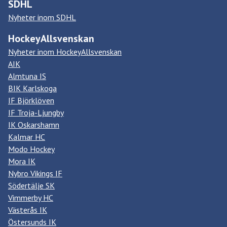
SDHL
Nyheter inom SDHL
HockeyAllsvenskan
Nyheter inom HockeyAllsvenskan
AIK
Almtuna IS
BIK Karlskoga
IF Björklöven
IF Troja-Ljungby
IK Oskarshamn
Kalmar HC
Modo Hockey
Mora IK
Nybro Vikings IF
Södertälje SK
Vimmerby HC
Västerås IK
Östersunds IK