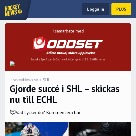
Logga in
PLUS
I samarbete med
Svenska Spel Sport & Casino AB. Åldersgräns 18 år. Stödlinjen.se
HockeyNews.se
>
SHL
Gjorde succé i SHL – skickas
nu till ECHL
Vad tycker du? Kommentera här