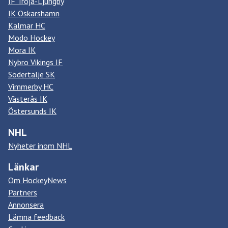
IF Troja-Ljungby
IK Oskarshamn
Kalmar HC
Modo Hockey
Mora IK
Nybro Vikings IF
Södertälje SK
Vimmerby HC
Västerås IK
Östersunds IK
NHL
Nyheter inom NHL
Länkar
Om HockeyNews
Partners
Annonsera
Lämna feedback