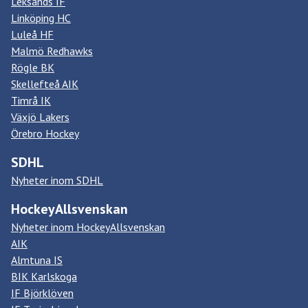
Leksands IF
Linköping HC
Luleå HF
Malmö Redhawks
Rögle BK
Skellefteå AIK
Timrå IK
Växjö Lakers
Örebro Hockey
SDHL
Nyheter inom SDHL
HockeyAllsvenskan
Nyheter inom HockeyAllsvenskan
AIK
Almtuna IS
BIK Karlskoga
IF Björklöven