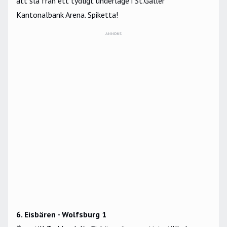
att slå från ett tydligt underläge i St.Galler
Kantonalbank Arena. Spiketta!
ANNONS
6. Eisbären - Wolfsburg 1