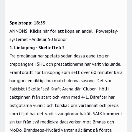
Spelstopp: 18:59
ANNONS: Klicka här för att köpa en andel i Powerplay-
systemet - Andelar 50 kronor
1. Linköping - Skellefteå 2
Tre omgångar har spelats sedan dessa gäng tog en
trepoängare i SHL och prestationerna har varit växlande.
Framförallt för Linköping som sett över 60 minuter bara
har gjort en riktigt bra match denna säsong. Det var
faktiskt i Skellefteå Kraft Arena där “Cluben” höll i
taktpinnen från start och vann med 4-1. Därefter har
östgötarna vunnit och torskat om vartannat och precis
som i fjol har det varit svängdörrar bakåt. SAIK kommer i
sin tur från två mediokra dagsverken mot Brynäs och
MoDo. Brandsegg-Nygård väntar alltjämt på första