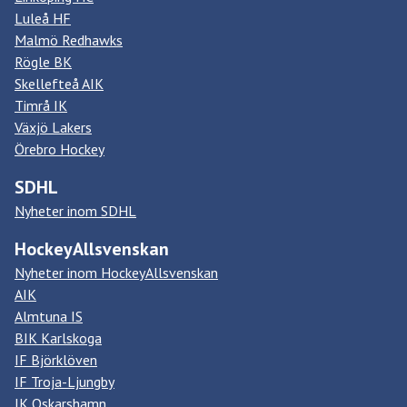
Luleå HF
Malmö Redhawks
Rögle BK
Skellefteå AIK
Timrå IK
Växjö Lakers
Örebro Hockey
SDHL
Nyheter inom SDHL
HockeyAllsvenskan
Nyheter inom HockeyAllsvenskan
AIK
Almtuna IS
BIK Karlskoga
IF Björklöven
IF Troja-Ljungby
IK Oskarshamn