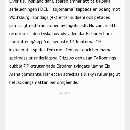
Över till Tyskland där Eisbären ämnar att ta tillbaka
serieledningen i DEL. "Isbjörnarna” tappade en poäng mot
Wolfsburg i söndags (4-3 efter sudden) och petades
samtidigt ned från tronen av Ingolstadt. Nu väntar ett
returmöte i den tyska huvudstaden där Eisbären bara
torskat en gång på de senaste 14 fighterna, CHL
inkluderat. I spelet fem mot fem var dock berlinarna
spelmässigt underlägsna Grizzlys och utan Ty Ronnings
dubbla PP-strutar hade Eisbären tvingats lämna Eis
Arena tomhänta. När ettan streckas till skyn rullar jag ut
heltäckningsmattan per omgående.
ANNONS