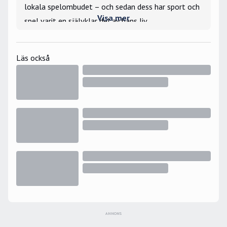
lokala spelombudet – och sedan dess har sport och
Visa mer
spel varit en självklar del av hans liv.
Läs också
ANNONS