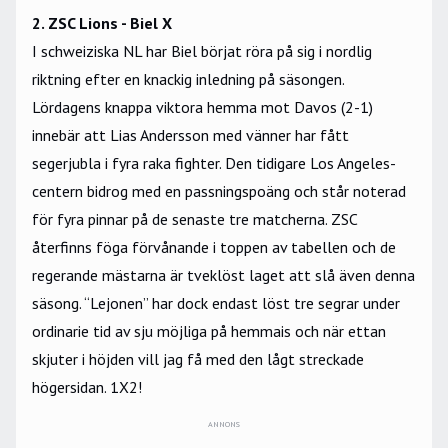
2. ZSC Lions - Biel X
I schweiziska NL har Biel börjat röra på sig i nordlig
riktning efter en knackig inledning på säsongen.
Lördagens knappa viktora hemma mot Davos (2-1)
innebär att Lias Andersson med vänner har fått
segerjubla i fyra raka fighter. Den tidigare Los Angeles-
centern bidrog med en passningspoäng och står noterad
för fyra pinnar på de senaste tre matcherna. ZSC
återfinns föga förvånande i toppen av tabellen och de
regerande mästarna är tveklöst laget att slå även denna
säsong. “Lejonen” har dock endast löst tre segrar under
ordinarie tid av sju möjliga på hemmais och när ettan
skjuter i höjden vill jag få med den lågt streckade
högersidan. 1X2!
ANNONS