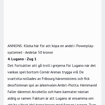
ANNONS: Klicka här för att köpa en andel i Powerplay-
systemet - Andelar 50 kronor
4. Lugano - Zug 1
Det fortsätter att gå troll i grejerna för Lugano när det
vankas spel bortom Cornér Arenas trygga vrå. De
svartvita nollades av Fribourg häromsistens och fick
dessförinnan spö av ärkerivalen Ambrì-Piotta. Hemmavid
faller däremot Arcobello och hans kamrater nästan
aldrig ur ramen. Faktum är att Lugano är ensamma om
att ha säkrat idel trepoängare med fansen i ryggen. Zugs