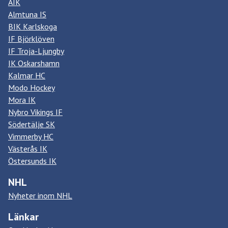
AIK
Almtuna IS
BIK Karlskoga
IF Björklöven
IF Troja-Ljungby
IK Oskarshamn
Kalmar HC
Modo Hockey
Mora IK
Nybro Vikings IF
Södertälje SK
Vimmerby HC
Västerås IK
Östersunds IK
NHL
Nyheter inom NHL
Länkar