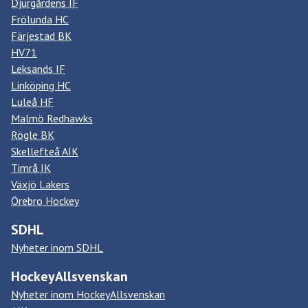
Djurgårdens IF
Frölunda HC
Färjestad BK
HV71
Leksands IF
Linköping HC
Luleå HF
Malmö Redhawks
Rögle BK
Skellefteå AIK
Timrå IK
Växjö Lakers
Örebro Hockey
SDHL
Nyheter inom SDHL
HockeyAllsvenskan
Nyheter inom HockeyAllsvenskan