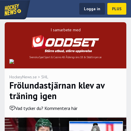
Logga in
PLUS
I samarbete med
Svenska Spel Sport & Casino AB. Åldersgräns 18 år. Stödlinjen.se
HockeyNews.se
>
SHL
Frölundastjärnan klev av
träning igen
Vad tycker du? Kommentera här