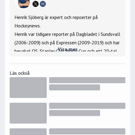
Henrik Sjöberg är expert och repoerter på
Hockeynews.
Henrik var tidigare reporter på Dagbladet i Sundsvall
(2006-2009) och på Expressen (2009-2019) och har
Visa mer
bevakat OS, Stanley Cup, World Cup och ett 20-tal
VM- och JVM-turneringar som utsänd reporter.
Största hockeyminne: Har vunnit tekningar mot Igor
Läs också
Larionov under gästspelet i Hockeyettan 2006.