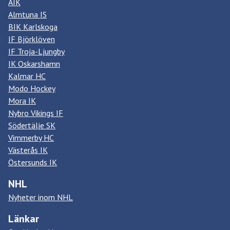
AIK
Almtuna IS
BIK Karlskoga
IF Björklöven
IF Troja-Ljungby
IK Oskarshamn
Kalmar HC
Modo Hockey
Mora IK
Nybro Vikings IF
Södertälje SK
Vimmerby HC
Västerås IK
Östersunds IK
NHL
Nyheter inom NHL
Länkar