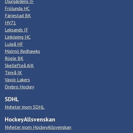
Djurgårdens IF
Frölunda HC
Färjestad BK
HV71
Leksands IF
Linköping HC
Luleå HF
Malmö Redhawks
Rögle BK
Skellefteå AIK
Timrå IK
Växjö Lakers
Örebro Hockey
SDHL
Nyheter inom SDHL
HockeyAllsvenskan
Nyheter inom HockeyAllsvenskan