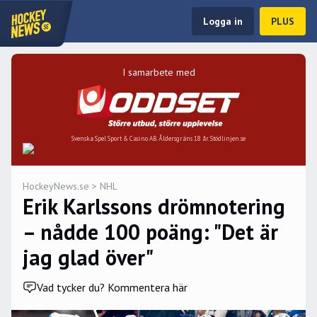
Logga in
PLUS
I samarbete med
Svenska Spel Sport & Casino AB. Åldersgräns 18 år. Stödlinjen.se
HockeyNews.se
>
NHL
Erik Karlssons drömnotering
– nådde 100 poäng: "Det är
jag glad över"
Vad tycker du? Kommentera här