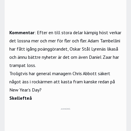
Kommentar
: Efter en till stora delar kämpig höst verkar
det lossna mer och mer för fler och fler. Adam Tambellini
har fått igång poänggörandet, Oskar Stål Lyrenäs likaså
och ännu bättre nyheter är det om även Daniel Zaar har
trampat loss.
Troligtvis har general managern Chris Abbott säkert
något äss i rockärmen att kasta fram kanske redan på
New Year’s Day?
Skellefteå
ANNONS