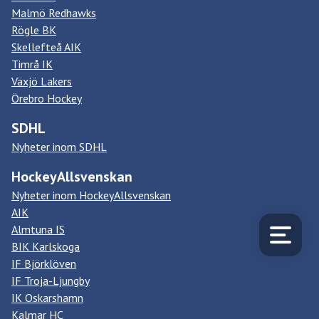
Malmö Redhawks
Rögle BK
Skellefteå AIK
Timrå IK
Växjö Lakers
Örebro Hockey
SDHL
Nyheter inom SDHL
HockeyAllsvenskan
Nyheter inom HockeyAllsvenskan
AIK
Almtuna IS
BIK Karlskoga
IF Björklöven
IF Troja-Ljungby
IK Oskarshamn
Kalmar HC