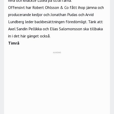
nivå och knäckte Luleå på straffarna.
Offensivt har Robert Ohlsson & Co fått ihop jämna och
producerande kedjor och Jonathan Pudas och Arvid
Lundberg leder backbesättningen föredömligt. Tänk att
Axel Sandin Pellikka och Elias Salomonsson ska tillbaka
in i det här gänget också.
Timrå
ANNONS