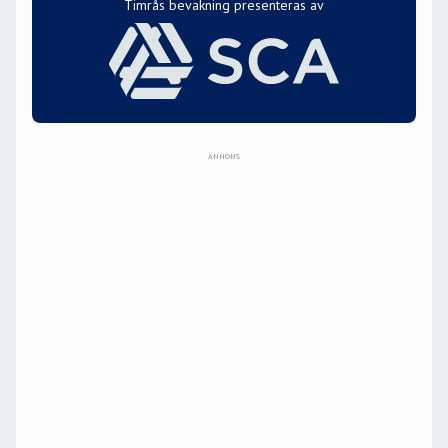
Timrås bevakning presenteras av