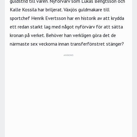
guldstrid till våren. Nyförvärv som Lukas Bengtsson och
Kalle Kossila har briljerat. Växjös guldmakare till
sportchef Henrik Evertsson har en historik av att krydda
ett redan starkt lag med något nyförvärv för att sätta
kronan på verket. Behöver han verkligen göra det de
närmaste sex veckorna innan transferfönstret stänger?
ANNONS