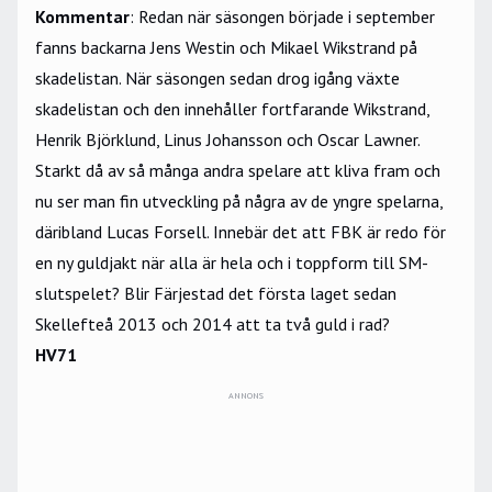
Kommentar
: Redan när säsongen började i september
fanns backarna Jens Westin och Mikael Wikstrand på
skadelistan. När säsongen sedan drog igång växte
skadelistan och den innehåller fortfarande Wikstrand,
Henrik Björklund, Linus Johansson och Oscar Lawner.
Starkt då av så många andra spelare att kliva fram och
nu ser man fin utveckling på några av de yngre spelarna,
däribland Lucas Forsell. Innebär det att FBK är redo för
en ny guldjakt när alla är hela och i toppform till SM-
slutspelet? Blir Färjestad det första laget sedan
Skellefteå 2013 och 2014 att ta två guld i rad?
HV71
ANNONS