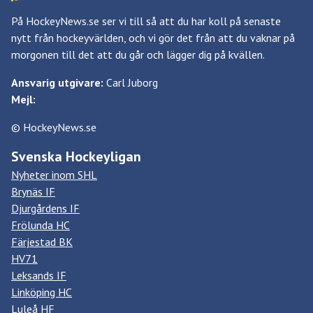
På HockeyNews.se ser vi till så att du har koll på senaste
nytt från hockeyvärlden, och vi gör det från att du vaknar på
morgonen till det att du går och lägger dig på kvällen.
Ansvarig utgivare:
Carl Juborg
Mejl:
© HockeyNews.se
Svenska Hockeyligan
Nyheter inom SHL
Brynäs IF
Djurgårdens IF
Frölunda HC
Färjestad BK
HV71
Leksands IF
Linköping HC
Luleå HF