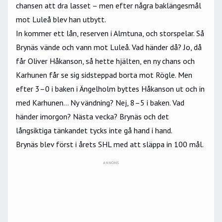
chansen att dra lasset – men efter några baklängesmål
mot Luleå blev han utbytt.
In kommer ett lån, reserven i Almtuna, och storspelar. Så
Brynäs vände och vann mot Luleå. Vad händer då? Jo, då
får Oliver Håkanson, så hette hjälten, en ny chans och
Karhunen får se sig sidsteppad borta mot Rögle. Men
efter 3–0 i baken i Ängelholm byttes Håkanson ut och in
med Karhunen... Ny vändning? Nej, 8–5 i baken. Vad
händer imorgon? Nästa vecka? Brynäs och det
långsiktiga tänkandet tycks inte gå hand i hand.
Brynäs blev först i årets SHL med att släppa in 100 mål.
ANNONS