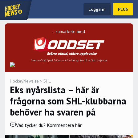
Logga in
PLUS
I samarbete med
Svenska Spel Sport & Casino AB. Åldersgräns 18 år. Stödlinjen.se
HockeyNews.se
>
SHL
Eks nyårslista – här är
frågorna som SHL-klubbarna
behöver ha svaren på
Vad tycker du? Kommentera här