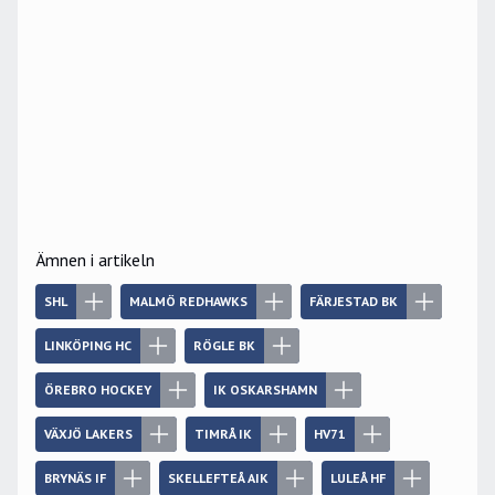
Ämnen i artikeln
SHL
MALMÖ REDHAWKS
FÄRJESTAD BK
LINKÖPING HC
RÖGLE BK
ÖREBRO HOCKEY
IK OSKARSHAMN
VÄXJÖ LAKERS
TIMRÅ IK
HV71
BRYNÄS IF
SKELLEFTEÅ AIK
LULEÅ HF