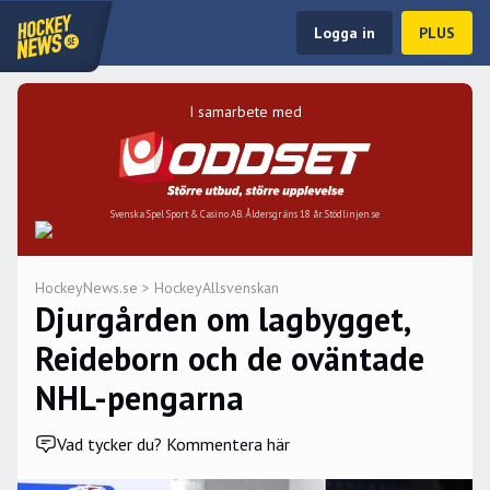
Logga in
PLUS
I samarbete med
Svenska Spel Sport & Casino AB. Åldersgräns 18 år. Stödlinjen.se
HockeyNews.se
>
HockeyAllsvenskan
Djurgården om lagbygget,
Reideborn och de oväntade
NHL-pengarna
Vad tycker du? Kommentera här