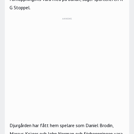
G Stoppel.
ANNONS
Djurgården har fått hem spelare som Daniel Brodin,
Marcus Krüger och John Norman och förhoppningen vara