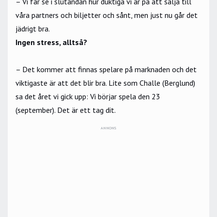
– Vi får se i slutändan hur duktiga vi är på att sälja till
våra partners och biljetter och sånt, men just nu går det
jädrigt bra.
Ingen stress, alltså?
– Det kommer att finnas spelare på marknaden och det
viktigaste är att det blir bra. Lite som Challe (Berglund)
sa det året vi gick upp: Vi börjar spela den 23
(september). Det är ett tag dit.
ANNONS