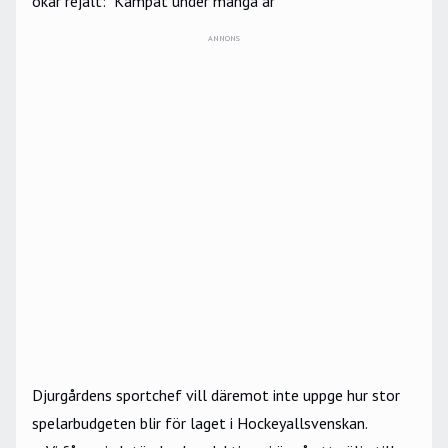
ökar rejält: "Kämpat under många år"
ANNONS
Djurgårdens sportchef vill däremot inte uppge hur stor
spelarbudgeten blir för laget i Hockeyallsvenskan.