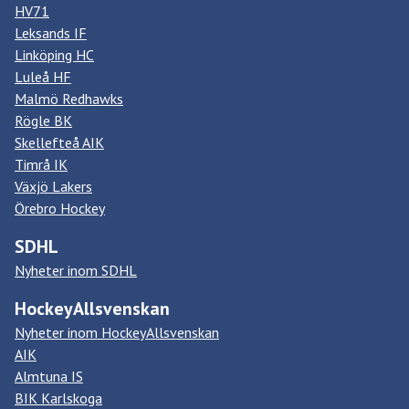
HV71
Leksands IF
Linköping HC
Luleå HF
Malmö Redhawks
Rögle BK
Skellefteå AIK
Timrå IK
Växjö Lakers
Örebro Hockey
SDHL
Nyheter inom SDHL
HockeyAllsvenskan
Nyheter inom HockeyAllsvenskan
AIK
Almtuna IS
BIK Karlskoga