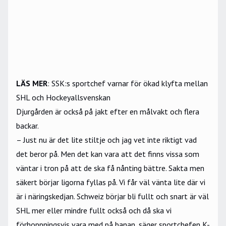
LÄS MER
:
SSK:s sportchef varnar för ökad klyfta mellan
SHL och Hockeyallsvenskan
Djurgården är också på jakt efter en målvakt och flera
backar.
– Just nu är det lite stiltje och jag vet inte riktigt vad
det beror på. Men det kan vara att det finns vissa som
väntar i tron på att de ska få nånting bättre. Sakta men
säkert börjar ligorna fyllas på. Vi får väl vänta lite där vi
är i näringskedjan. Schweiz börjar bli fullt och snart är väl
SHL mer eller mindre fullt också och då ska vi
förhoppningsvis vara med på banan, säger sportchefen K-