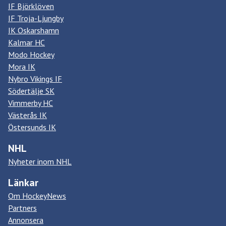
IF Björklöven
IF Troja-Ljungby
IK Oskarshamn
Kalmar HC
Modo Hockey
Mora IK
Nybro Vikings IF
Södertälje SK
Vimmerby HC
Västerås IK
Östersunds IK
NHL
Nyheter inom NHL
Länkar
Om HockeyNews
Partners
Annonsera