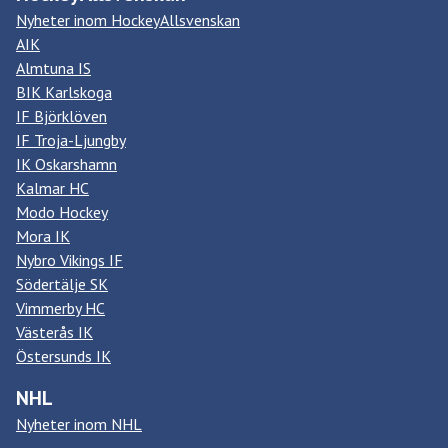
Nyheter inom HockeyAllsvenskan
AIK
Almtuna IS
BIK Karlskoga
IF Björklöven
IF Troja-Ljungby
IK Oskarshamn
Kalmar HC
Modo Hockey
Mora IK
Nybro Vikings IF
Södertälje SK
Vimmerby HC
Västerås IK
Östersunds IK
NHL
Nyheter inom NHL