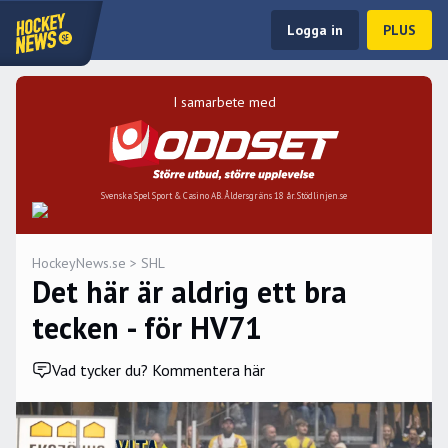
Logga in
PLUS
I samarbete med
Svenska Spel Sport & Casino AB. Åldersgräns 18 år. Stödlinjen.se
HockeyNews.se
>
SHL
Det här är aldrig ett bra
tecken - för HV71
Vad tycker du? Kommentera här