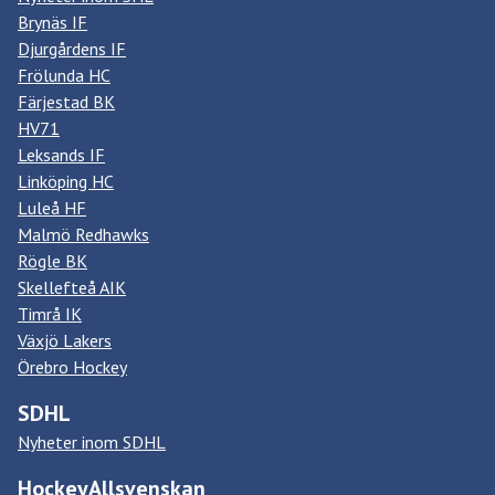
Brynäs IF
Djurgårdens IF
Frölunda HC
Färjestad BK
HV71
Leksands IF
Linköping HC
Luleå HF
Malmö Redhawks
Rögle BK
Skellefteå AIK
Timrå IK
Växjö Lakers
Örebro Hockey
SDHL
Nyheter inom SDHL
HockeyAllsvenskan