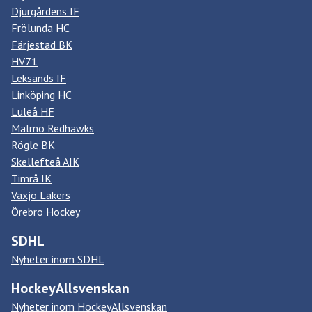
Djurgårdens IF
Frölunda HC
Färjestad BK
HV71
Leksands IF
Linköping HC
Luleå HF
Malmö Redhawks
Rögle BK
Skellefteå AIK
Timrå IK
Växjö Lakers
Örebro Hockey
SDHL
Nyheter inom SDHL
HockeyAllsvenskan
Nyheter inom HockeyAllsvenskan