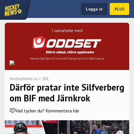
Logga in
PLUS
I samarbete med
Svenska Spel Sport & Casino AB. Åldersgräns 18 år. Stödlinjen.se
HockeyNews.se
>
SHL
Därför pratar inte Silfverberg
om BIF med Järnkrok
Vad tycker du? Kommentera här