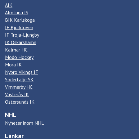
AIK
Almtuna IS
BIK Karlskoga
IF Björklöven
IF Troja-Ljungby
IK Oskarshamn
Kalmar HC
Modo Hockey
Mora IK
Nybro Vikings IF
Södertälje SK
Vimmerby HC
Västerås IK
Östersunds IK
NHL
Nyheter inom NHL
Länkar