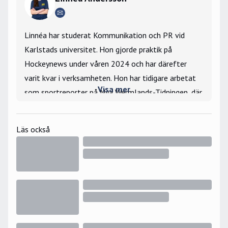
Linnéa har studerat Kommunikation och PR vid
Karlstads universitet. Hon gjorde praktik på
Hockeynews under våren 2024 och har därefter
varit kvar i verksamheten. Hon har tidigare arbetat
Visa mer
som sportreporter på Nya Wermlands-Tidningen, där
hon bevakade Färjestad BK, och har även en period
bakom sig på Bohusläningen.
Läs också