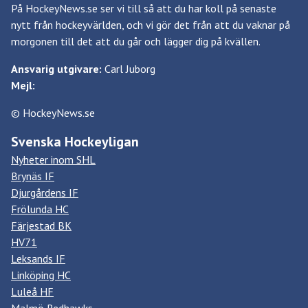
På HockeyNews.se ser vi till så att du har koll på senaste
nytt från hockeyvärlden, och vi gör det från att du vaknar på
morgonen till det att du går och lägger dig på kvällen.
Ansvarig utgivare:
Carl Juborg
Mejl:
© HockeyNews.se
Svenska Hockeyligan
Nyheter inom SHL
Brynäs IF
Djurgårdens IF
Frölunda HC
Färjestad BK
HV71
Leksands IF
Linköping HC
Luleå HF