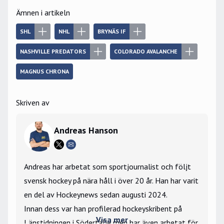
Ämnen i artikeln
SHL
NHL
BRYNÄS IF
NASHVILLE PREDATORS
COLORADO AVALANCHE
MAGNUS CHRONA
Skriven av
Andreas Hanson
Andreas har arbetat som sportjournalist och följt
svensk hockey på nära håll i över 20 år. Han har varit
en del av Hockeynews sedan augusti 2024.
Innan dess var han profilerad hockeyskribent på
Visa mer
Länstidningen i Södertälje men har även arbetat för