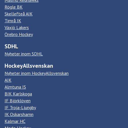
Malmö Redhawks
Rögle BK
Skellefteå AIK
Timrå IK
Växjö Lakers
Örebro Hockey
SDHL
Nyheter inom SDHL
HockeyAllsvenskan
Nyheter inom HockeyAllsvenskan
AIK
Almtuna IS
BIK Karlskoga
IF Björklöven
IF Troja-Ljungby
IK Oskarshamn
Kalmar HC