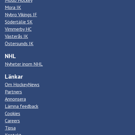
Modo Hockey
Mora IK
Nybro Vikings IF
Södertälje SK
Vimmerby HC
Västerås IK
Östersunds IK
NHL
Nyheter inom NHL
Länkar
Om HockeyNews
Partners
Annonsera
Lämna feedback
Cookies
Careers
Tipsa