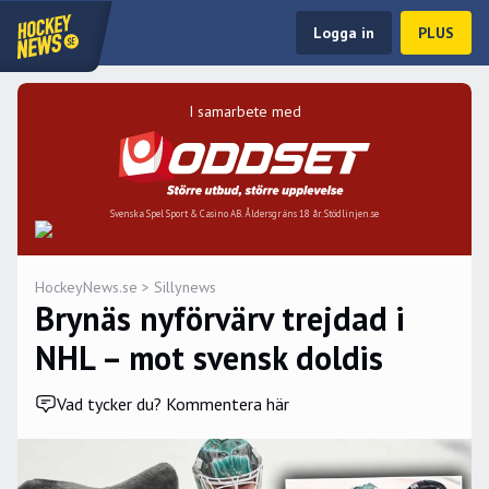
Logga in
PLUS
I samarbete med
Svenska Spel Sport & Casino AB. Åldersgräns 18 år. Stödlinjen.se
HockeyNews.se
>
Sillynews
Brynäs nyförvärv trejdad i
NHL – mot svensk doldis
Vad tycker du? Kommentera här