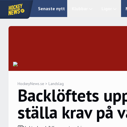
Senaste nytt
Klubbar
Ligor
HockeyNews.se
>
Landslag
Backlöftets up
ställa krav på 