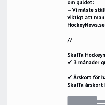
om guldet:
– Vi måste stäl
viktigt att man
HockeyNews.se
//
Skaffa Hockeyn
✔ 3 månader g
✔ Årskort för 
Skaffa årskort 