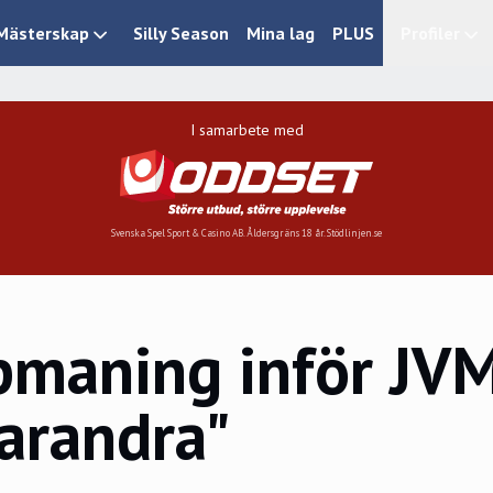
Mästerskap
Silly Season
Mina lag
PLUS
Profiler
I samarbete med
Svenska Spel Sport & Casino AB. Åldersgräns 18 år. Stödlinjen.se
pmaning inför JVM
varandra"