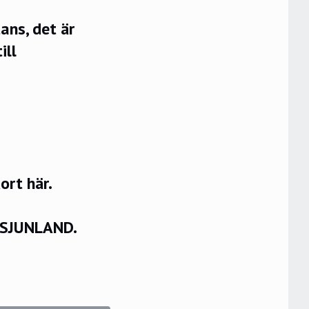
ans, det är
ill
rt här.
VSJUNLAND.