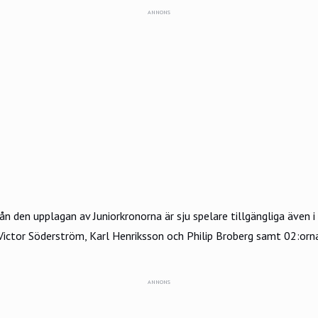
ANNONS
ån den upplagan av Juniorkronorna är sju spelare tillgängliga även i 
Victor Söderström, Karl Henriksson och Philip Broberg samt 02:or
ANNONS