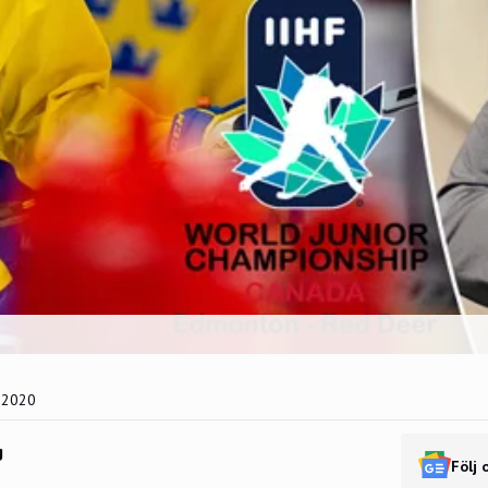
 2020
g
Följ 