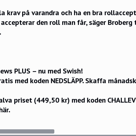
la krav på varandra och ha en bra rollaccept
 accepterar den roll man får, säger Broberg t
.
ews PLUS – nu med Swish!
ratis med koden NEDSLÄPP.
Skaffa månadsko
halva priset (449,50 kr) med koden CHALLE
här.