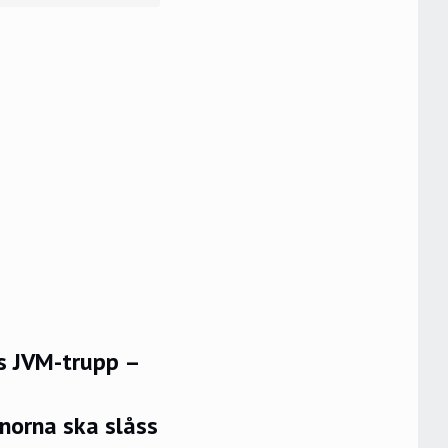
ts JVM-trupp –
onorna ska slåss