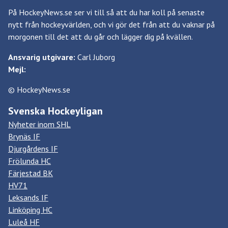
På HockeyNews.se ser vi till så att du har koll på senaste
nytt från hockeyvärlden, och vi gör det från att du vaknar på
morgonen till det att du går och lägger dig på kvällen.
Ansvarig utgivare:
Carl Juborg
Mejl:
© HockeyNews.se
Svenska Hockeyligan
Nyheter inom SHL
Brynäs IF
Djurgårdens IF
Frölunda HC
Färjestad BK
HV71
Leksands IF
Linköping HC
Luleå HF