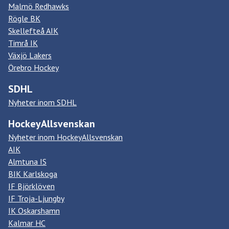
Malmö Redhawks
Rögle BK
Skellefteå AIK
Timrå IK
Växjö Lakers
Örebro Hockey
SDHL
Nyheter inom SDHL
HockeyAllsvenskan
Nyheter inom HockeyAllsvenskan
AIK
Almtuna IS
BIK Karlskoga
IF Björklöven
IF Troja-Ljungby
IK Oskarshamn
Kalmar HC