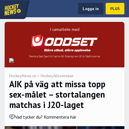
Logga in
PLUS
I samarbete med
Svenska Spel Sport & Casino AB. Åldersgräns 18 år. Stödlinjen.se
HockeyNews.se
>
HockeyAllsvenskan
AIK på väg att missa topp
sex-målet – stortalangen
matchas i J20-laget
Vad tycker du? Kommentera här