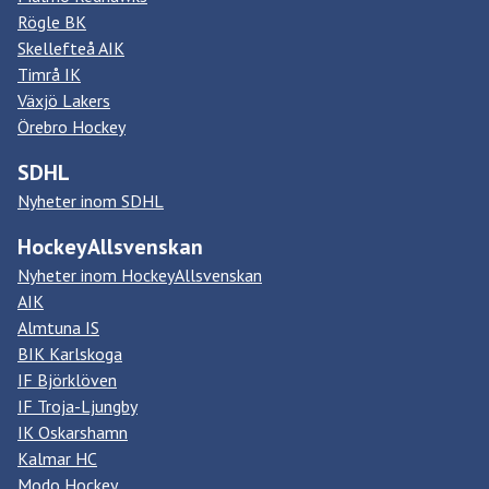
Rögle BK
Skellefteå AIK
Timrå IK
Växjö Lakers
Örebro Hockey
SDHL
Nyheter inom SDHL
HockeyAllsvenskan
Nyheter inom HockeyAllsvenskan
AIK
Almtuna IS
BIK Karlskoga
IF Björklöven
IF Troja-Ljungby
IK Oskarshamn
Kalmar HC
Modo Hockey