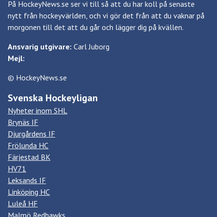
På HockeyNews.se ser vi till så att du har koll på senaste
nytt från hockeyvärlden, och vi gör det från att du vaknar på
morgonen till det att du går och lägger dig på kvällen.
Ansvarig utgivare:
Carl Juborg
Mejl:
© HockeyNews.se
Svenska Hockeyligan
Nyheter inom SHL
Brynäs IF
Djurgårdens IF
Frölunda HC
Färjestad BK
HV71
Leksands IF
Linköping HC
Luleå HF
Malmö Redhawks