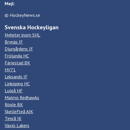
Mejl:
© HockeyNews.se
Svenska Hockeyligan
Nyheter inom SHL
Brynäs IF
Djurgårdens IF
Frölunda HC
Färjestad BK
HV71
Leksands IF
Linköping HC
Luleå HF
Malmö Redhawks
Rögle BK
Skellefteå AIK
Timrå IK
Växjö Lakers