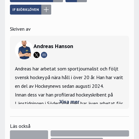
IF BJÖRKLÖVEN
Skriven av
Andreas Hanson
Andreas har arbetat som sportjournalist och följt
svensk hockey på nära håll i över 20 år. Han har varit
en del av Hockeynews sedan augusti 2024.
Innan dess var han profilerad hockeyskribent på
Visa mer
Länstidningen i Södertälje men har även arbetat för
Gefle Dagblad och Arbetarbladet, TT, Hockeypuls
och Gotlands Tidningar.
Läs också
Han har bevakat SHL, Hockeyallsvenskan, NHL, VM
och JVM och har under flera år även hörts som