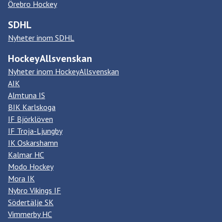
Örebro Hockey
SDHL
Nyheter inom SDHL
HockeyAllsvenskan
Nyheter inom HockeyAllsvenskan
AIK
Almtuna IS
BIK Karlskoga
IF Björklöven
IF Troja-Ljungby
IK Oskarshamn
Kalmar HC
Modo Hockey
Mora IK
Nybro Vikings IF
Södertälje SK
Vimmerby HC