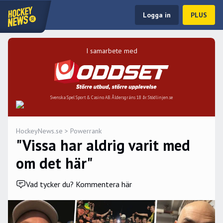
Logga in
PLUS
I samarbete med
Svenska Spel Sport & Casino AB. Åldersgräns 18 år. Stödlinjen.se
HockeyNews.se
>
Powerrank
"Vissa har aldrig varit med
om det här"
Vad tycker du? Kommentera här