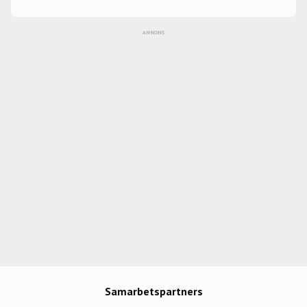
Blomsten satte 5–2 i tom kasse i finalen mot
Finland. Jag var sex år, satt klistrad framför tv:n och
ANNONS
blev helt fast. Men även Brynäs SM-guld 1999, Tre
Kronors OS-guld 2006 och Södertäljes avancemang
till Elitserien 2007 är ögonblick som format mig".
Samarbetspartners