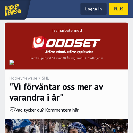
Logga in
PLUS
I samarbete med
Svenska Spel Sport & Casino AB. Åldersgräns 18 år. Stödlinjen.se
HockeyNews.se
>
SHL
"Vi förväntar oss mer av
varandra i år"
Vad tycker du? Kommentera här