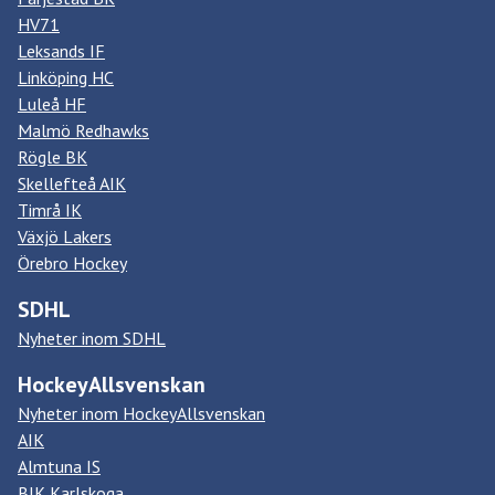
HV71
Leksands IF
Linköping HC
Luleå HF
Malmö Redhawks
Rögle BK
Skellefteå AIK
Timrå IK
Växjö Lakers
Örebro Hockey
SDHL
Nyheter inom SDHL
HockeyAllsvenskan
Nyheter inom HockeyAllsvenskan
AIK
Almtuna IS
BIK Karlskoga