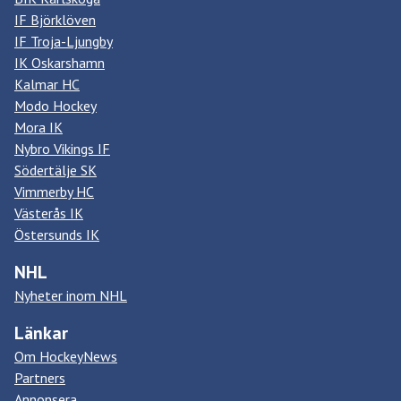
IF Björklöven
IF Troja-Ljungby
IK Oskarshamn
Kalmar HC
Modo Hockey
Mora IK
Nybro Vikings IF
Södertälje SK
Vimmerby HC
Västerås IK
Östersunds IK
NHL
Nyheter inom NHL
Länkar
Om HockeyNews
Partners
Annonsera