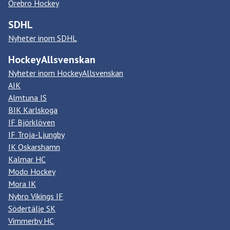
Örebro Hockey
SDHL
Nyheter inom SDHL
HockeyAllsvenskan
Nyheter inom HockeyAllsvenskan
AIK
Almtuna IS
BIK Karlskoga
IF Björklöven
IF Troja-Ljungby
IK Oskarshamn
Kalmar HC
Modo Hockey
Mora IK
Nybro Vikings IF
Södertälje SK
Vimmerby HC