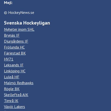
Mejl:
© HockeyNews.se
Svenska Hockeyligan
Nyheter inom SHL
Brynäs IF
Djurgårdens IF
Frölunda HC
Färjestad BK
HV71
Leksands IF
Linköping HC
Luleå HF
Malmö Redhawks
Rögle BK
Skellefteå AIK
Timrå IK
Växjö Lakers