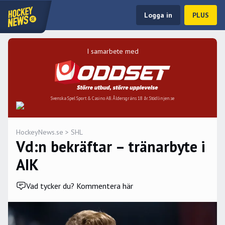
Logga in
PLUS
I samarbete med
Svenska Spel Sport & Casino AB. Åldersgräns 18 år. Stödlinjen.se
HockeyNews.se
>
SHL
Vd:n bekräftar – tränarbyte i
AIK
Vad tycker du? Kommentera här