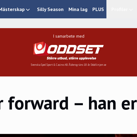
Mästerskap
Silly Season
Mina lag
PLUS
Profiler
I samarbete med
Svenska Spel Sport & Casino AB. Åldersgräns 18 år. Stödlinjen.se
r forward – han er