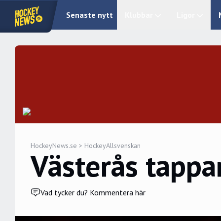
Senaste nytt
Klubbar
Ligor
HockeyNews.se
>
HockeyAllsvenskan
Västerås tappa
Vad tycker du? Kommentera här