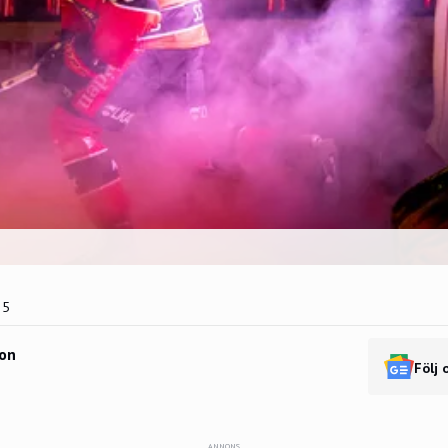
25
on
Följ 
ANNONS