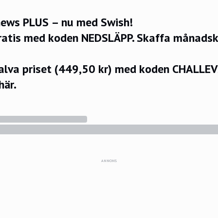
ews PLUS – nu med Swish!
ratis med koden NEDSLÄPP.
Skaffa månadsko
halva priset (449,50 kr) med koden CHALLE
här.
ANNONS