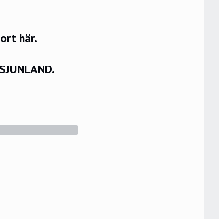
rt här.
VSJUNLAND.