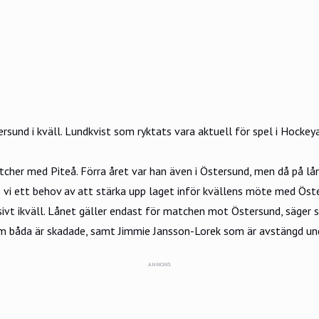
rsund i kväll. Lundkvist som ryktats vara aktuell för spel i Hockey
her med Piteå. Förra året var han även i Östersund, men då på lån
 vi ett behov av att stärka upp laget inför kvällens möte med Öst
vt ikväll. Lånet gäller endast för matchen mot Östersund, säger s
om båda är skadade, samt Jimmie Jansson-Lorek som är avstängd un