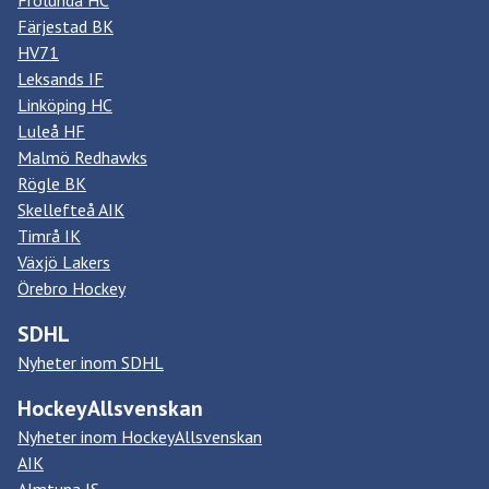
Frölunda HC
Färjestad BK
HV71
Leksands IF
Linköping HC
Luleå HF
Malmö Redhawks
Rögle BK
Skellefteå AIK
Timrå IK
Växjö Lakers
Örebro Hockey
SDHL
Nyheter inom SDHL
HockeyAllsvenskan
Nyheter inom HockeyAllsvenskan
AIK