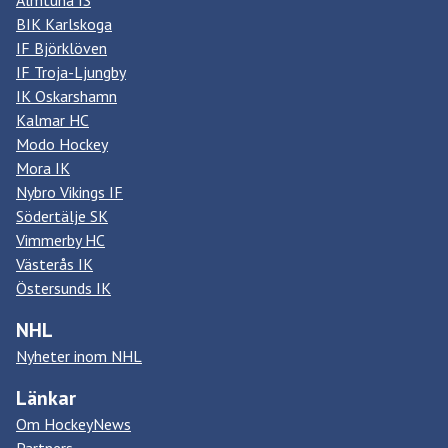
Almtuna IS
BIK Karlskoga
IF Björklöven
IF Troja-Ljungby
IK Oskarshamn
Kalmar HC
Modo Hockey
Mora IK
Nybro Vikings IF
Södertälje SK
Vimmerby HC
Västerås IK
Östersunds IK
NHL
Nyheter inom NHL
Länkar
Om HockeyNews