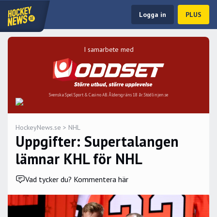
Logga in
PLUS
I samarbete med
Svenska Spel Sport & Casino AB. Åldersgräns 18 år. Stödlinjen.se
HockeyNews.se
>
NHL
Uppgifter: Supertalangen
lämnar KHL för NHL
Vad tycker du? Kommentera här