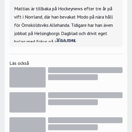
Mattias är tillbaka på Hockeynews efter tre år på
vift i Norrland, där han bevakat Modo på nära håll
för Örnsköldsviks Allehanda. Tidigare har han även
jobbat på Helsingborgs Dagblad och drivit eget
Visa mer
bolag med fokus på journalistik.
Stort intresse för silly season och lägger stort
fokus på att berätta om mer än det som händer ute
Läs också
på isen. Bevakade Hockey-VM 2019 på plats i
Bratislava samt JVM 2025 i Ottawa för
Hockeynews räkning.
Största hockeyminne: Nicklas Lidströms OS-
avgörande 2006.