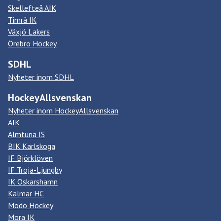
Skellefteå AIK
Timrå IK
Växjö Lakers
Örebro Hockey
SDHL
Nyheter inom SDHL
HockeyAllsvenskan
Nyheter inom HockeyAllsvenskan
AIK
Almtuna IS
BIK Karlskoga
IF Björklöven
IF Troja-Ljungby
IK Oskarshamn
Kalmar HC
Modo Hockey
Mora IK