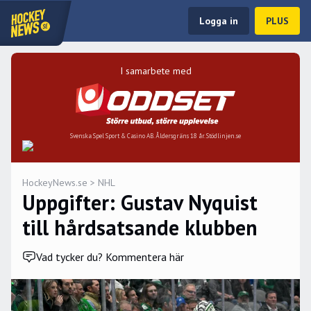
Logga in
PLUS
I samarbete med
Svenska Spel Sport & Casino AB. Åldersgräns 18 år. Stödlinjen.se
HockeyNews.se
>
NHL
Uppgifter: Gustav Nyquist
till hårdsatsande klubben
Vad tycker du? Kommentera här