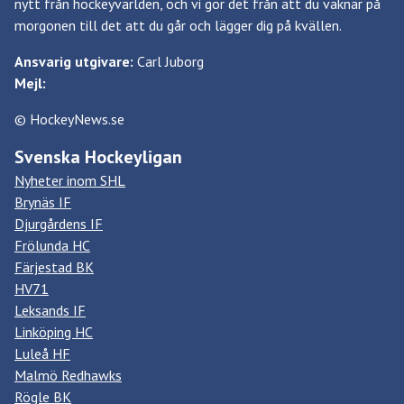
nytt från hockeyvärlden, och vi gör det från att du vaknar på
morgonen till det att du går och lägger dig på kvällen.
Ansvarig utgivare:
Carl Juborg
Mejl:
© HockeyNews.se
Svenska Hockeyligan
Nyheter inom SHL
Brynäs IF
Djurgårdens IF
Frölunda HC
Färjestad BK
HV71
Leksands IF
Linköping HC
Luleå HF
Malmö Redhawks
Rögle BK