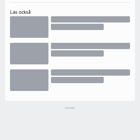
Största hockeyminne: Har vunnit tekningar mot Igor
Läs också
Larionov under gästspelet i Hockeyettan 2006.
ANNONS