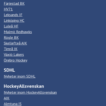
Färjestad BK
HV71
Leksands IF
Linköping HC
Luleå HF
Malmö Redhawks
Rögle BK
Skellefteå AIK
Timrå IK
Växjö Lakers
Örebro Hockey
SDHL
Nyheter inom SDHL
HockeyAllsvenskan
Nyheter inom HockeyAllsvenskan
AIK
Almtuna IS