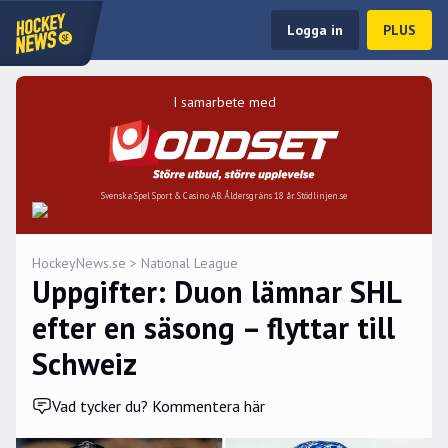
Logga in
PLUS
I samarbete med
Svenska Spel Sport & Casino AB. Åldersgräns 18 år. Stödlinjen.se
HockeyNews.se
>
National League
Uppgifter: Duon lämnar SHL
efter en säsong – flyttar till
Schweiz
Vad tycker du? Kommentera här