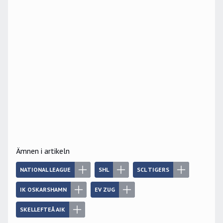
Ämnen i artikeln
NATIONAL LEAGUE
SHL
SCL TIGERS
IK OSKARSHAMN
EV ZUG
SKELLEFTEÅ AIK