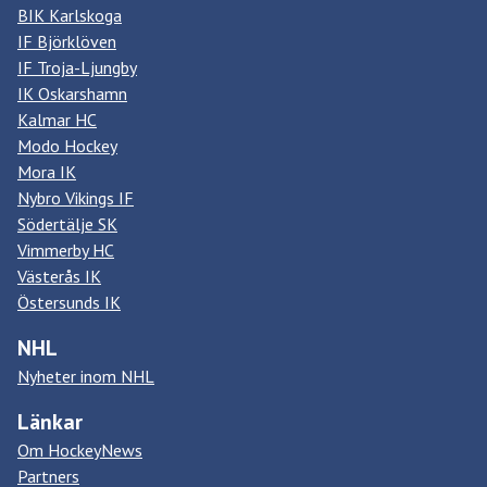
BIK Karlskoga
IF Björklöven
IF Troja-Ljungby
IK Oskarshamn
Kalmar HC
Modo Hockey
Mora IK
Nybro Vikings IF
Södertälje SK
Vimmerby HC
Västerås IK
Östersunds IK
NHL
Nyheter inom NHL
Länkar
Om HockeyNews
Partners