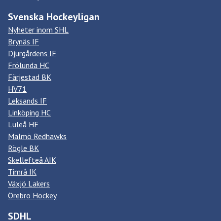
Svenska Hockeyligan
Nyheter inom SHL
Brynäs IF
Djurgårdens IF
Frölunda HC
Färjestad BK
HV71
Leksands IF
Linköping HC
Luleå HF
Malmö Redhawks
Rögle BK
Skellefteå AIK
Timrå IK
Växjö Lakers
Örebro Hockey
SDHL