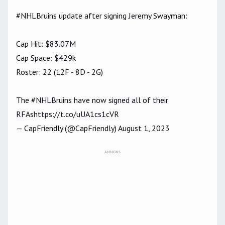
#NHLBruins
update after signing Jeremy Swayman:
Cap Hit: $83.07M
Cap Space: $429k
Roster: 22 (12F - 8D - 2G)
The
#NHLBruins
have now signed all of their
RFAs
https://t.co/uUA1cs1cVR
— CapFriendly (@CapFriendly)
August 1, 2023