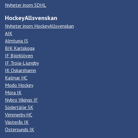
Nyheter inom SDHL
HockeyAllsvenskan
Nyheter inom HockeyAllsvenskan
AIK
Almtuna IS
BIK Karlskoga
IF Björklöven
IF Troja-Ljungby
IK Oskarshamn
Kalmar HC
Modo Hockey
Mora IK
Nybro Vikings IF
Södertälje SK
Vimmerby HC
Västerås IK
Östersunds IK