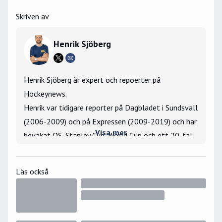
Skriven av
Henrik Sjöberg
Henrik Sjöberg är expert och repoerter på
Hockeynews.
Henrik var tidigare reporter på Dagbladet i Sundsvall
(2006-2009) och på Expressen (2009-2019) och har
Visa mer
bevakat OS, Stanley Cup, World Cup och ett 20-tal
VM- och JVM-turneringar som utsänd reporter.
Största hockeyminne: Har vunnit tekningar mot Igor
Läs också
Larionov under gästspelet i Hockeyettan 2006.