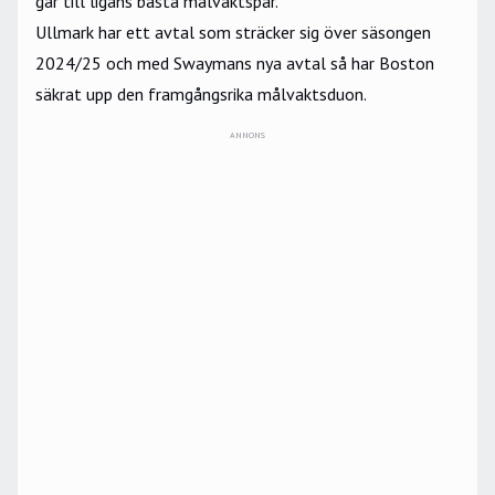
går till ligans bästa målvaktspar.
Ullmark har ett avtal som sträcker sig över säsongen
2024/25 och med Swaymans nya avtal så har Boston
säkrat upp den framgångsrika målvaktsduon.
ANNONS