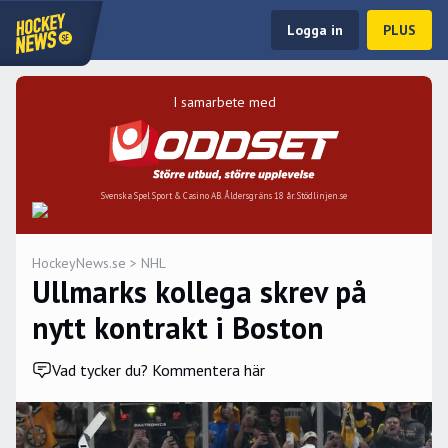
Logga in
PLUS
I samarbete med
Svenska Spel Sport & Casino AB. Åldersgräns 18 år. Stödlinjen.se
HockeyNews.se
>
NHL
Ullmarks kollega skrev på
nytt kontrakt i Boston
Vad tycker du? Kommentera här