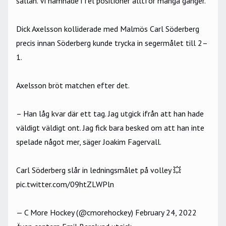
sällan. Vi hamnade i fel positioner alltför många gånger.
Dick Axelsson kolliderade med Malmös Carl Söderberg
precis innan Söderberg kunde trycka in segermålet till 2–
1.
Axelsson bröt matchen efter det.
– Han låg kvar där ett tag. Jag utgick ifrån att han hade
väldigt väldigt ont. Jag fick bara besked om att han inte
spelade något mer, säger Joakim Fagervall.
Carl Söderberg slår in ledningsmålet på volley 💥
pic.twitter.com/09htZLWPln
— C More Hockey (@cmorehockey)
February 24, 2022