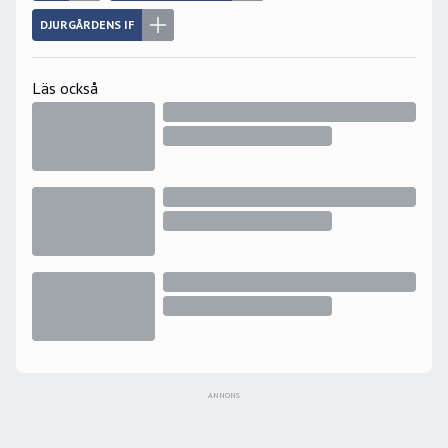
DJURGÅRDENS IF
Läs också
ANNONS