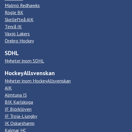
Malmö Redhawks
Rögle BK
Skellefteå AIK
Timrå IK
Växjö Lakers
Örebro Hockey
SDHL
Nyheter inom SDHL
HockeyAllsvenskan
Nyheter inom HockeyAllsvenskan
AIK
Almtuna IS
BIK Karlskoga
IF Björklöven
IF Troja-Ljungby
IK Oskarshamn
Kalmar HC