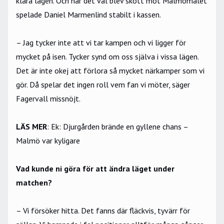
klara lägen. Och när det väl blev skott mot Malmömålet
spelade Daniel Marmenlind stabilt i kassen.
– Jag tycker inte att vi tar kampen och vi ligger för
mycket på isen. Tycker synd om oss själva i vissa lägen.
Det är inte okej att förlora så mycket närkamper som vi
gör. Då spelar det ingen roll vem fan vi möter, säger
Fagervall missnöjt.
LÄS MER
:
Ek: Djurgården brände en gyllene chans –
Malmö var kyligare
Vad kunde ni göra för att ändra läget under
matchen?
– Vi försöker hitta. Det fanns där fläckvis, tyvärr för