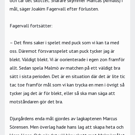
och tar det skottet. Snarare skymmer Mantas (Armalis) i
mål, säger Joakim Fagervall efter förlusten.
Fagervall fortsätter:
– Det finns saker i spelet med puck som vi kan ta med
oss. Däremot försvarsspelet utan puck tycker jag är
blekt. Väldigt blekt. Vi är oorienterade i egen zon framför
allt. Sedan spela Malmö av matchen på ett väldigt bra
sätt i sista perioden. Det är en situation där det är lite tic
tac toe framför mål som vi kan trycka en men i övrigt så
tycker jag det är för blekt, eller så ska man säga att
motståndaren gör det bra.
Djurgårdens enda mål gjordes av lagkaptenen Marcus
Sörensen. Men överlag hade hans lag att skapa heta och