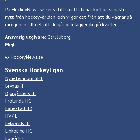
På HockeyNews.se ser vi till så att du har koll på senaste
nytt från hockeyvärlden, och vi gör det från att du vaknar på
morgonen till det att du går och lägger dig på kvällen.
Ansvarig utgivare:
Carl Juborg
Mejl:
© HockeyNews.se
Svenska Hockeyligan
Nyheter inom SHL
Brynäs IF
Djurgårdens IF
Frölunda HC
Färjestad BK
HV71
Leksands IF
Linköping HC
Luleå HF