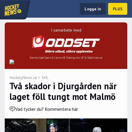
Logga in
PLUS
I samarbete med
Svenska Spel Sport & Casino AB. Åldersgräns 18 år. Stödlinjen.se
HockeyNews.se
>
SHL
Två skador i Djurgården när
laget föll tungt mot Malmö
Vad tycker du? Kommentera här