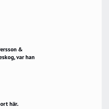
Persson &
eskog, var han
rt här.