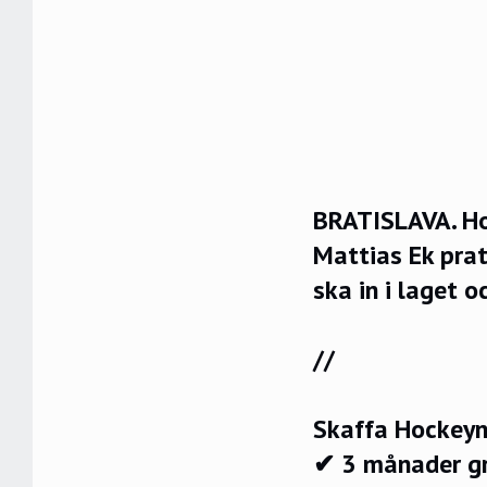
BRATISLAVA. Ho
Mattias Ek prat
ska in i laget 
//
Skaffa Hockeyn
✔ 3 månader g