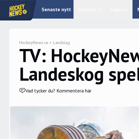
Senaste nytt
Klubbar
Ligor
HockeyNews.se
>
Landslag
TV: HockeyNew
Landeskog spe
Vad tycker du? Kommentera här