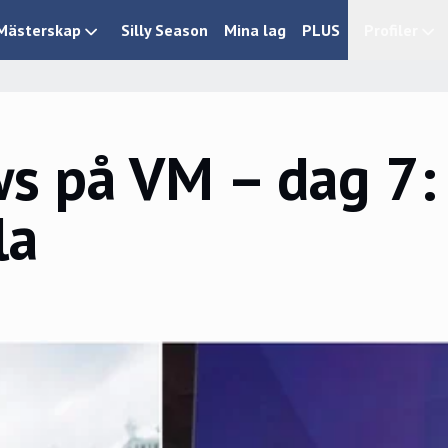
Mästerskap
Silly Season
Mina lag
PLUS
Profiler
s på VM – dag 7: 
la