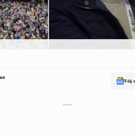
son
Följ 
ANNONS