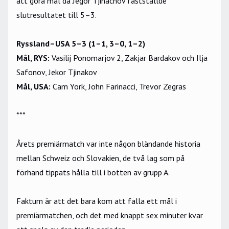
att göra mål då Jegor Tjinachov fastställde
slutresultatet till 5–3.
Ryssland–USA 5–3 (1–1, 3–0, 1–2)
Mål, RYS:
Vasilij Ponomarjov 2, Zakjar Bardakov och Ilja
Safonov, Jekor Tjinakov
Mål, USA:
Cam York, John Farinacci, Trevor Zegras
***
Årets premiärmatch var inte någon bländande historia
mellan Schweiz och Slovakien, de två lag som på
förhand tippats hålla till i botten av grupp A.
Faktum är att det bara kom att falla ett mål i
premiärmatchen, och det med knappt sex minuter kvar