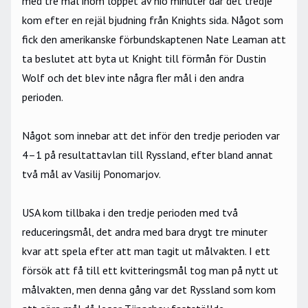
med tre mål inom loppet av nio minuter där det tredje
kom efter en rejäl bjudning från Knights sida. Något som
fick den amerikanske förbundskaptenen Nate Leaman att
ta beslutet att byta ut Knight till förmån för Dustin
Wolf och det blev inte några fler mål i den andra
perioden.
Något som innebar att det inför den tredje perioden var
4–1 på resultattavlan till Ryssland, efter bland annat
två mål av Vasilij Ponomarjov.
USA kom tillbaka i den tredje perioden med två
reduceringsmål, det andra med bara drygt tre minuter
kvar att spela efter att man tagit ut målvakten. I ett
försök att få till ett kvitteringsmål tog man på nytt ut
målvakten, men denna gång var det Ryssland som kom