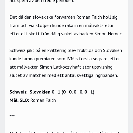
att spela av den tredje perioden.
Det då den slovakiske forwarden Roman Faith höll sig
fram och via stolpen kunde raka in en målvaktsretur
efter ett skott från dålig vinkel av backen Simon Nemec.
Schweiz jakt på en kvittering blev fruktlös och Slovakien
kunde lämna premiären som JVM:s första segrare, efter
att målvakten Simon Latkoczy haft stor uppvisning i
slutet av matchen med ett antal svettiga ingripanden.
Schweiz–Slovakien 0–1 (0–0, 0–0, 0–1)
Mål, SLO:
Roman Faith
***