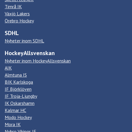
Timrå IK
Växjö Lakers
Örebro Hockey
SDHL
Nyheter inom SDHL
HockeyAllsvenskan
Nyheter inom HockeyAllsvenskan
AIK
Almtuna IS
BIK Karlskoga
IF Björklöven
IF Troja-Ljungby
IK Oskarshamn
Kalmar HC
Modo Hockey
Mora IK
Nybro Vikings IF