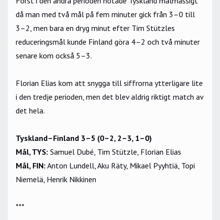
Först i den andra perioden hotade Tyskland målmässigt
då man med två mål på fem minuter gick från 3–0 till
3–2, men bara en dryg minut efter Tim Stützles
reduceringsmål kunde Finland göra 4–2 och två minuter
senare kom också 5–3.
Florian Elias kom att snygga till siffrorna ytterligare lite
i den tredje perioden, men det blev aldrig riktigt match av
det hela.
Tyskland–Finland 3–5 (0–2, 2–3, 1–0)
Mål, TYS:
Samuel Dubé, Tim Stützle, Florian Elias
Mål, FIN:
Anton Lundell, Aku Räty, Mikael Pyyhtiä, Topi
Niemelä, Henrik Nikkinen
***