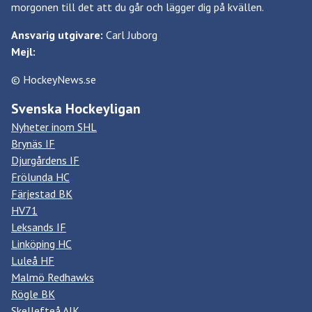
morgonen till det att du går och lägger dig på kvällen.
Ansvarig utgivare:
Carl Juborg
Mejl:
© HockeyNews.se
Svenska Hockeyligan
Nyheter inom SHL
Brynäs IF
Djurgårdens IF
Frölunda HC
Färjestad BK
HV71
Leksands IF
Linköping HC
Luleå HF
Malmö Redhawks
Rögle BK
Skellefteå AIK