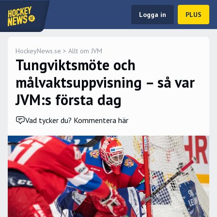
Logga in
PLUS
HockeyNews.se
>
Allt om JVM
Tungviktsmöte och
målvaktsuppvisning – så var
JVM:s första dag
Vad tycker du? Kommentera här