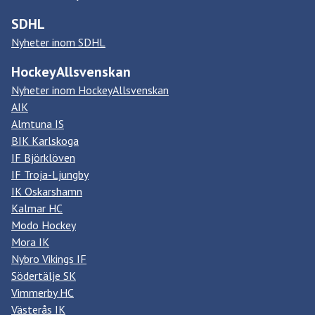
SDHL
Nyheter inom SDHL
HockeyAllsvenskan
Nyheter inom HockeyAllsvenskan
AIK
Almtuna IS
BIK Karlskoga
IF Björklöven
IF Troja-Ljungby
IK Oskarshamn
Kalmar HC
Modo Hockey
Mora IK
Nybro Vikings IF
Södertälje SK
Vimmerby HC
Västerås IK