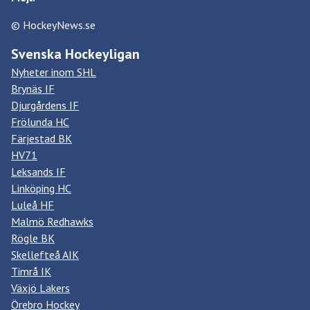
© HockeyNews.se
Svenska Hockeyligan
Nyheter inom SHL
Brynäs IF
Djurgårdens IF
Frölunda HC
Färjestad BK
HV71
Leksands IF
Linköping HC
Luleå HF
Malmö Redhawks
Rögle BK
Skellefteå AIK
Timrå IK
Växjö Lakers
Örebro Hockey