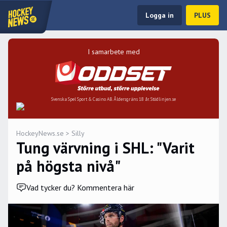
Logga in
PLUS
I samarbete med
Svenska Spel Sport & Casino AB. Åldersgräns 18 år. Stödlinjen.se
HockeyNews.se
>
Silly
Tung värvning i SHL: "Varit
på högsta nivå"
Vad tycker du? Kommentera här