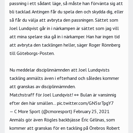
passning i ett sådant läge, så måste han förvänta sig att
bli tacklad. Antingen får du spela den och skydda dig, eller
så får du välja att avbryta den passningen. Sättet som
Joel Lundqvist går in i närkampen är sättet som jag vill
att mina spelare ska gå in i närkamper. Han har ingen tid
att avbryta den tacklingen heller, säger Roger Rönnberg
till
Göteborgs-Posten.
Nu meddelar disciplinnämnden att Joel Lundqvists
tackling anmälts även i efterhand och således kommer
att granskas av disciplinnämnden.
Matchstraff för Joel Lundqvist! 👀 Bulan är vansinnig
efter den här smällen...
pic.twitter.com/GN5srTpgY7
— C More Sport (@cmoresport)
February 25, 2021
Anmäls gör även Rögles backbjässe Éric Gélinas, som
kommer att granskas för en tackling på Örebros Robert