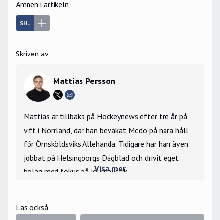
Ämnen i artikeln
SHL
Skriven av
Mattias Persson
Mattias är tillbaka på Hockeynews efter tre år på
vift i Norrland, där han bevakat Modo på nära håll
för Örnsköldsviks Allehanda. Tidigare har han även
jobbat på Helsingborgs Dagblad och drivit eget
Visa mer
bolag med fokus på journalistik.
Stort intresse för silly season och lägger stort
fokus på att berätta om mer än det som händer ute
Läs också
på isen. Bevakade Hockey-VM 2019 på plats i