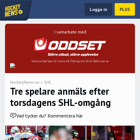
Logga in
PLUS
I samarbete med
Svenska Spel Sport & Casino AB. Åldersgräns 18 år. Stödlinjen.se
HockeyNews.se
>
SHL
Tre spelare anmäls efter
torsdagens SHL-omgång
Vad tycker du? Kommentera här