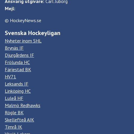
Ansvarig utgivare:
Carl Juborg
Mejl:
© HockeyNews.se
Svenska Hockeyligan
Nyheter inom SHL
Brynäs IF
Djurgårdens IF
Frölunda HC
Färjestad BK
HV71
Leksands IF
Linköping HC
Luleå HF
Malmö Redhawks
Rögle BK
Skellefteå AIK
Timrå IK