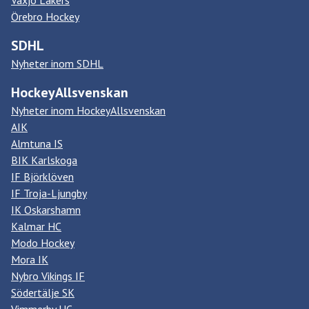
Växjö Lakers
Örebro Hockey
SDHL
Nyheter inom SDHL
HockeyAllsvenskan
Nyheter inom HockeyAllsvenskan
AIK
Almtuna IS
BIK Karlskoga
IF Björklöven
IF Troja-Ljungby
IK Oskarshamn
Kalmar HC
Modo Hockey
Mora IK
Nybro Vikings IF
Södertälje SK