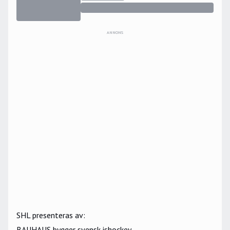
ANNONS
SHL presenteras av:
BAUHAUS bygger svensk ishockey