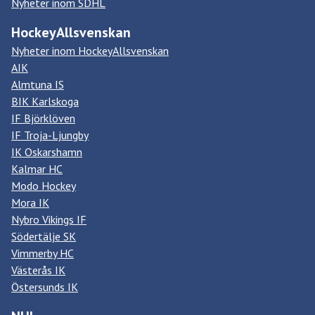
Nyheter inom SDHL
HockeyAllsvenskan
Nyheter inom HockeyAllsvenskan
AIK
Almtuna IS
BIK Karlskoga
IF Björklöven
IF Troja-Ljungby
IK Oskarshamn
Kalmar HC
Modo Hockey
Mora IK
Nybro Vikings IF
Södertälje SK
Vimmerby HC
Västerås IK
Östersunds IK