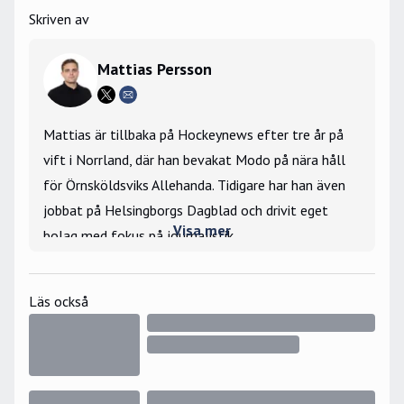
Skriven av
Mattias Persson
Mattias är tillbaka på Hockeynews efter tre år på
vift i Norrland, där han bevakat Modo på nära håll
för Örnsköldsviks Allehanda. Tidigare har han även
jobbat på Helsingborgs Dagblad och drivit eget
Visa mer
bolag med fokus på journalistik.
Stort intresse för silly season och lägger stort
fokus på att berätta om mer än det som händer ute
Läs också
på isen. Bevakade Hockey-VM 2019 på plats i
Bratislava samt JVM 2025 i Ottawa för
Hockeynews räkning.
Största hockeyminne: Nicklas Lidströms OS-