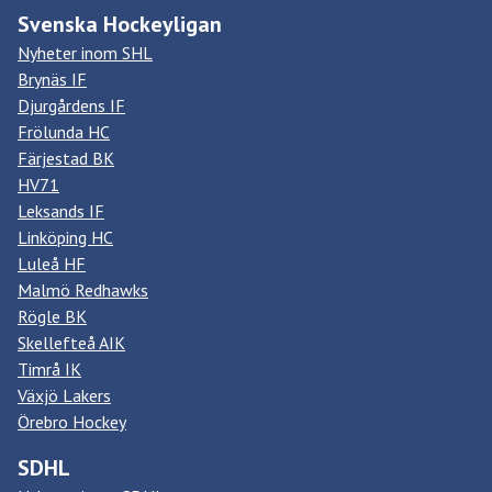
Svenska Hockeyligan
Nyheter inom SHL
Brynäs IF
Djurgårdens IF
Frölunda HC
Färjestad BK
HV71
Leksands IF
Linköping HC
Luleå HF
Malmö Redhawks
Rögle BK
Skellefteå AIK
Timrå IK
Växjö Lakers
Örebro Hockey
SDHL