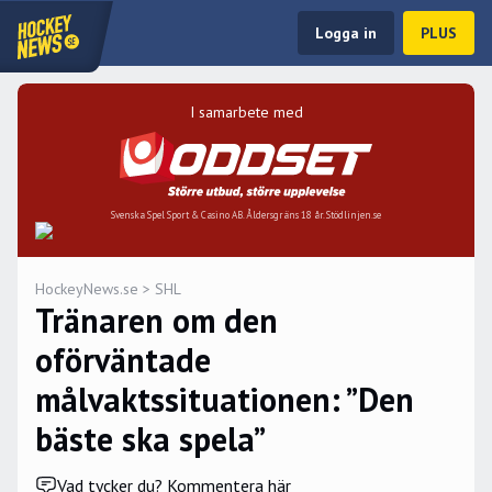
Logga in
PLUS
I samarbete med
Svenska Spel Sport & Casino AB. Åldersgräns 18 år. Stödlinjen.se
HockeyNews.se
>
SHL
Tränaren om den
oförväntade
målvaktssituationen: ”Den
bäste ska spela”
Vad tycker du? Kommentera här