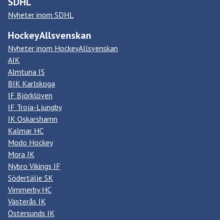
SDHL
Nyheter inom SDHL
HockeyAllsvenskan
Nyheter inom HockeyAllsvenskan
AIK
Almtuna IS
BIK Karlskoga
IF Björklöven
IF Troja-Ljungby
IK Oskarshamn
Kalmar HC
Modo Hockey
Mora IK
Nybro Vikings IF
Södertälje SK
Vimmerby HC
Västerås IK
Östersunds IK