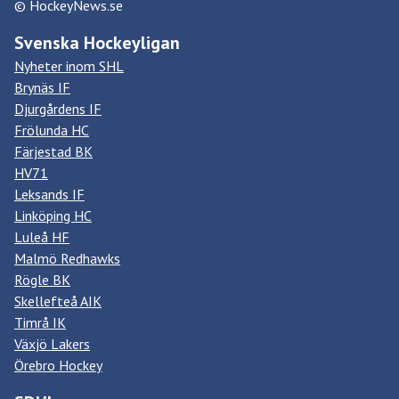
© HockeyNews.se
Svenska Hockeyligan
Nyheter inom SHL
Brynäs IF
Djurgårdens IF
Frölunda HC
Färjestad BK
HV71
Leksands IF
Linköping HC
Luleå HF
Malmö Redhawks
Rögle BK
Skellefteå AIK
Timrå IK
Växjö Lakers
Örebro Hockey