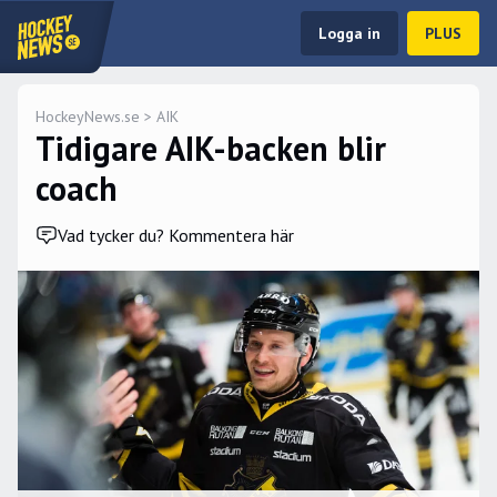
Logga in
PLUS
HockeyNews.se
>
AIK
Tidigare AIK-backen blir
coach
Vad tycker du? Kommentera här