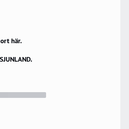
rt här.
VSJUNLAND.