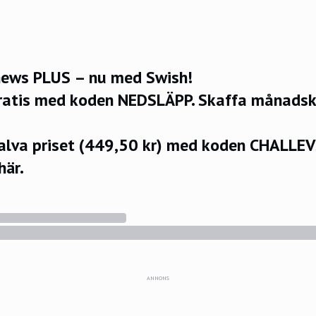
ews PLUS – nu med Swish!
ratis med koden NEDSLÄPP.
Skaffa månadsko
halva priset (449,50 kr) med koden CHALLE
här.
ANNONS