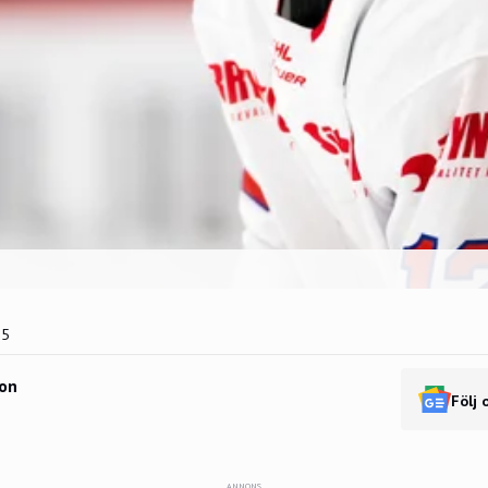
25
on
Följ 
ANNONS