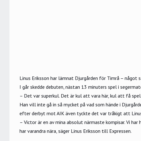
Linus Eriksson har lämnat Djurgården för Timrå – något s
I går skedde debuten, nästan 13 minuters spel i segerm
– Det var superkul. Det är kul att vara här, kul att få s
Han vill inte gå in så mycket på vad som hände i Djurgård
efter derbyt mot AIK även tyckte det var tråkigt att Lin
– Victor är en av mina absolut närmaste kompisar. Vi har 
har varandra nära, säger Linus Eriksson till Expressen.