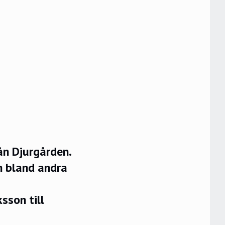
ån Djurgården.
ån bland andra
sson till