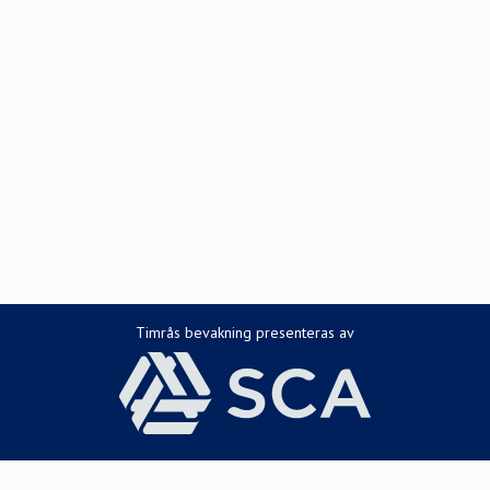
Timrås bevakning presenteras av