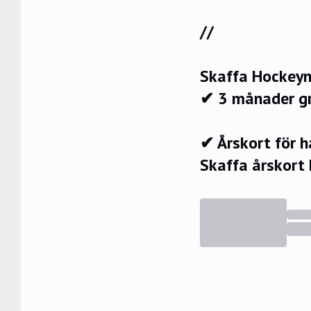
//
Skaffa Hockeyn
✔ 3 månader g
✔ Årskort för 
Skaffa årskort 