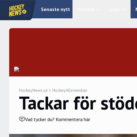
Senaste nytt
Klubbar
Ligor
HockeyNews.se
>
HockeyAllsvenskan
Tackar för stöd
Vad tycker du? Kommentera här