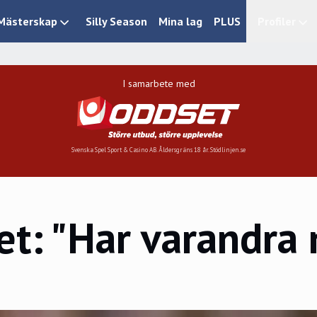
Mästerskap
Silly Season
Mina lag
PLUS
Profiler
I samarbete med
Svenska Spel Sport & Casino AB. Åldersgräns 18 år. Stödlinjen.se
et: "Har varandra 