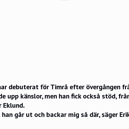
har debuterat för Timrå efter övergången fr
de upp känslor, men han fick också stöd, fr
r Eklund.
 han går ut och backar mig så där, säger Erik