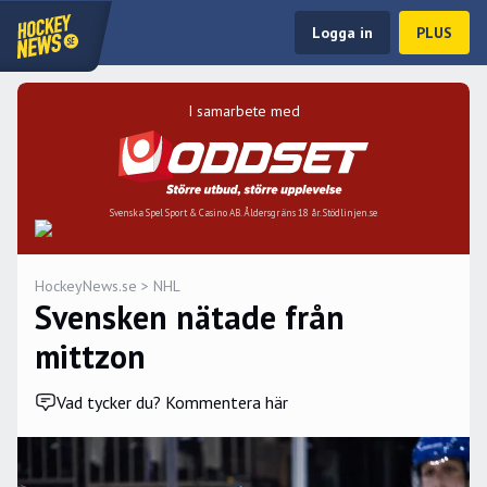
Logga in
PLUS
I samarbete med
Svenska Spel Sport & Casino AB. Åldersgräns 18 år. Stödlinjen.se
HockeyNews.se
>
NHL
Svensken nätade från
mittzon
Vad tycker du? Kommentera här