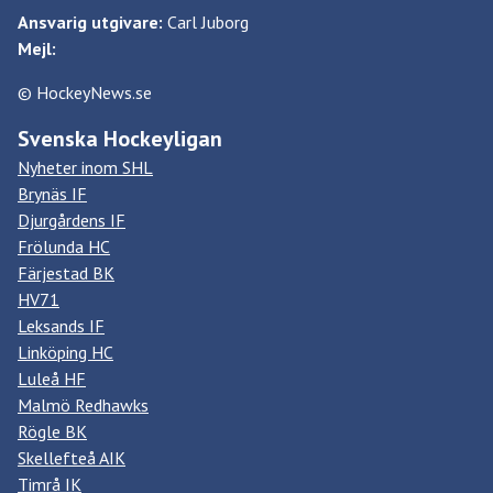
Ansvarig utgivare:
Carl Juborg
Mejl:
© HockeyNews.se
Svenska Hockeyligan
Nyheter inom SHL
Brynäs IF
Djurgårdens IF
Frölunda HC
Färjestad BK
HV71
Leksands IF
Linköping HC
Luleå HF
Malmö Redhawks
Rögle BK
Skellefteå AIK
Timrå IK