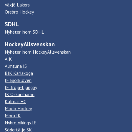
Växjö Lakers
Örebro Hockey
SDHL
Nyheter inom SDHL
HockeyAllsvenskan
Nyheter inom HockeyAllsvenskan
AIK
Almtuna IS
BIK Karlskoga
IF Björklöven
IF Troja-Ljungby
IK Oskarshamn
Kalmar HC
Modo Hockey
Mora IK
Nybro Vikings IF
Södertälje SK